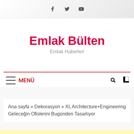
İçeriğe
geç
Facebook
X
YouTube
Emlak Bülten
Emlak Haberleri
MENÜ
Koyu
mod
aÃ§
veya
Ana sayfa
»
Dekorasyon
»
XL Architecture+Engineering
kapa
Geleceğin Ofislerini Bugünden Tasarlıyor