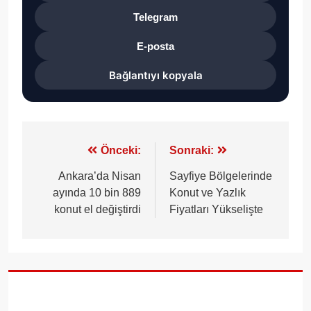
Telegram
E-posta
Bağlantıyı kopyala
Yazı
Önceki:
Sonraki:
gezinmesi
Ankara’da Nisan
Sayfiye Bölgelerinde
ayında 10 bin 889
Konut ve Yazlık
konut el değiştirdi
Fiyatları Yükselişte