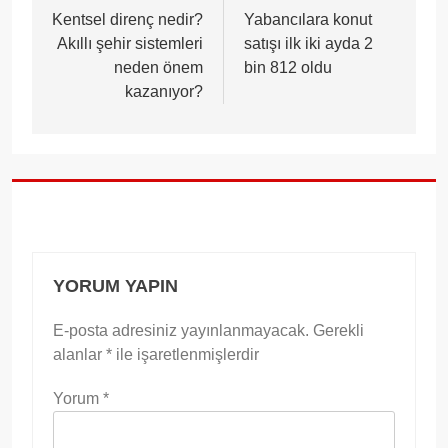
gezinmesi
Kentsel direnç nedir?
Yabancılara konut
Akıllı şehir sistemleri
satışı ilk iki ayda 2
neden önem
bin 812 oldu
kazanıyor?
YORUM YAPIN
E-posta adresiniz yayınlanmayacak.
Gerekli
alanlar
*
ile işaretlenmişlerdir
Yorum
*