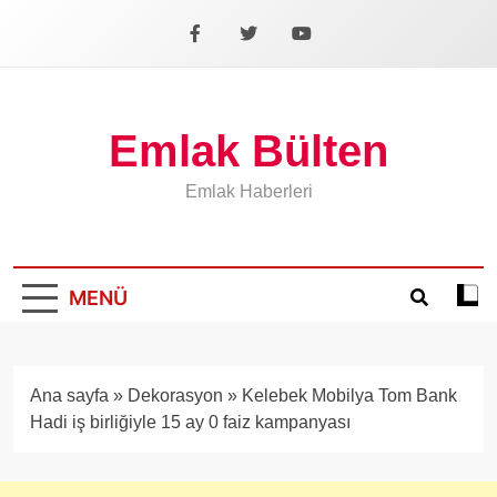
İçeriğe
geç
Facebook
X
YouTube
Emlak Bülten
Emlak Haberleri
MENÜ
Koyu
mod
aÃ§
veya
Ana sayfa
»
Dekorasyon
»
Kelebek Mobilya Tom Bank
kapa
Hadi iş birliğiyle 15 ay 0 faiz kampanyası