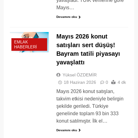
yavaşladı. TÜİK verilerine göre
Mayıs…
Devamını oku
Mayıs 2026 konut
EMLAK
satışları sert düşüş!
HABERLERI
Bayram tatili piyasayı
yavaşlattı
Yüksel ÖZDEMİR
18 Haziran 2026
0
4 dk
Mayıs 2026 konut satışları,
takvim etkisi nedeniyle belirgin
şekilde geriledi. Türkiye
genelinde toplam 93 bin 333
konut satılmıştır. İlk el…
Devamını oku