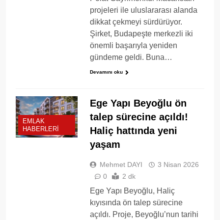
projeleri ile uluslararası alanda
dikkat çekmeyi sürdürüyor.
Şirket, Budapeşte merkezli iki
önemli başarıyla yeniden
gündeme geldi. Buna…
Devamını oku
Ege Yapı Beyoğlu ön
talep sürecine açıldı!
EMLAK
Haliç hattında yeni
HABERLERI
yaşam
Mehmet DAYI
3 Nisan 2026
0
2 dk
Ege Yapı Beyoğlu, Haliç
kıyısında ön talep sürecine
açıldı. Proje, Beyoğlu’nun tarihi