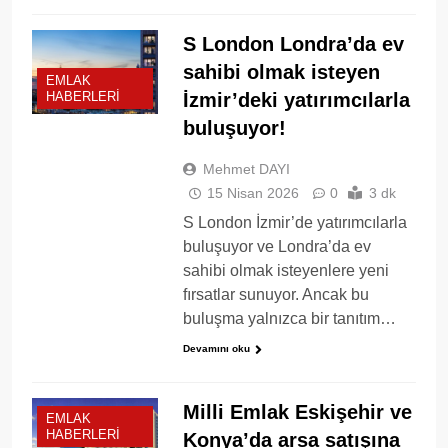
S London Londra’da ev
sahibi olmak isteyen
EMLAK
İzmir’deki yatırımcılarla
HABERLERI
buluşuyor!
Mehmet DAYI
15 Nisan 2026
0
3 dk
S London İzmir’de yatırımcılarla
buluşuyor ve Londra’da ev
sahibi olmak isteyenlere yeni
fırsatlar sunuyor. Ancak bu
buluşma yalnızca bir tanıtım…
Devamını oku
Milli Emlak Eskişehir ve
EMLAK
HABERLERI
Konya’da arsa satışına