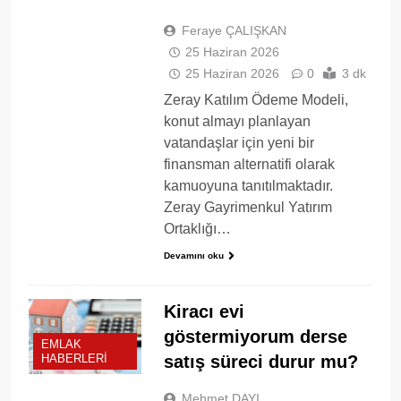
Feraye ÇALIŞKAN
25 Haziran 2026
25 Haziran 2026
0
3 dk
Zeray Katılım Ödeme Modeli,
konut almayı planlayan
vatandaşlar için yeni bir
finansman alternatifi olarak
kamuoyuna tanıtılmaktadır.
Zeray Gayrimenkul Yatırım
Ortaklığı…
Devamını oku
Kiracı evi
göstermiyorum derse
EMLAK
satış süreci durur mu?
HABERLERI
Mehmet DAYI