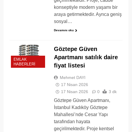
geçirilmektedir. Proje, cadde
konseptiyle modern yaşamı bir
araya getirmektedir. Ayrıca geniş
sosyal…
Devamını oku
Göztepe Güven
Apartmanı satılık daire
EMLAK
fiyat listesi
HABERLERI
Mehmet DAYI
17 Nisan 2026
17 Nisan 2026
0
3 dk
Göztepe Güven Apartmanı,
İstanbul Kadıköy Göztepe
Mahallesi’nde Cesar Yapı
tarafından hayata
geçirilmektedir. Proje kentsel