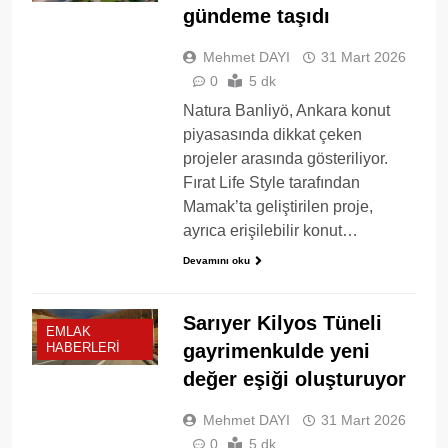
gündeme taşıdı
Mehmet DAYI
31 Mart 2026
0
5 dk
Natura Banliyö, Ankara konut
piyasasında dikkat çeken
projeler arasında gösteriliyor.
Fırat Life Style tarafından
Mamak’ta geliştirilen proje,
ayrıca erişilebilir konut…
Devamını oku
Sarıyer Kilyos Tüneli
EMLAK
gayrimenkulde yeni
HABERLERI
değer eşiği oluşturuyor
Mehmet DAYI
31 Mart 2026
0
5 dk