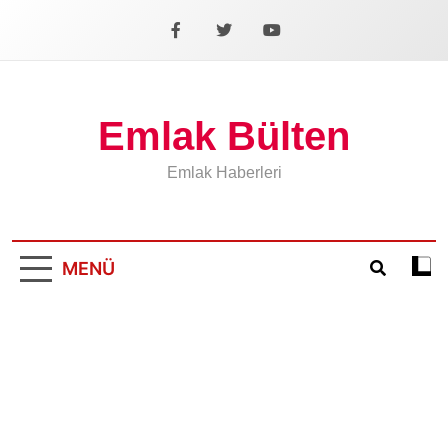
İçeriğe
geç
Facebook
X
YouTube
Emlak Bülten
Emlak Haberleri
MENÜ
Koyu
mod
aÃ§
veya
kapa