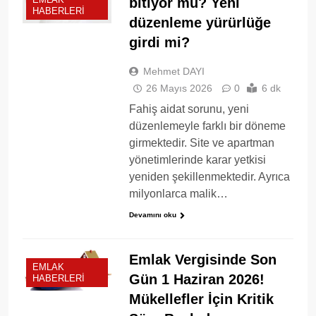
bitiyor mu? Yeni
HABERLERI
düzenleme yürürlüğe
girdi mi?
Mehmet DAYI
26 Mayıs 2026
0
6 dk
Fahiş aidat sorunu, yeni
düzenlemeyle farklı bir döneme
girmektedir. Site ve apartman
yönetimlerinde karar yetkisi
yeniden şekillenmektedir. Ayrıca
milyonlarca malik…
Devamını oku
Emlak Vergisinde Son
EMLAK
Gün 1 Haziran 2026!
HABERLERI
Mükellefler İçin Kritik