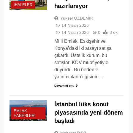
hazırlanıyor
İHALELER
Yüksel ÖZDEMİR
14 Nisan 2026
14 Nisan 2026
0
3 dk
Milli Emlak, Eskişehir ve
Konya’daki iki arsayı satışa
çıkardı. Üstelik kurum, bu
satışları KDV muafiyetiyle
duyurdu. Bu nedenle
yatırımcıların ilgisinin…
Devamını oku
İstanbul lüks konut
EMLAK
piyasasında yeni dönem
HABERLERI
başladı