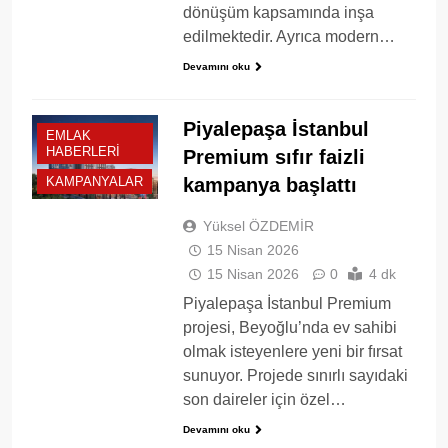
dönüşüm kapsamında inşa
edilmektedir. Ayrıca modern…
Devamını oku
Piyalepaşa İstanbul
EMLAK
HABERLERI
Premium sıfır faizli
kampanya başlattı
KAMPANYALAR
Yüksel ÖZDEMİR
15 Nisan 2026
15 Nisan 2026
0
4 dk
Piyalepaşa İstanbul Premium
projesi, Beyoğlu’nda ev sahibi
olmak isteyenlere yeni bir fırsat
sunuyor. Projede sınırlı sayıdaki
son daireler için özel…
Devamını oku