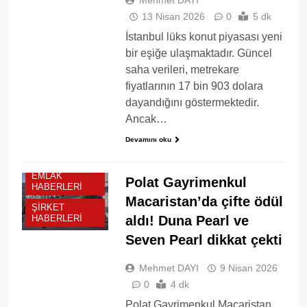
Mehmet DAYI
13 Nisan 2026
0
5 dk
İstanbul lüks konut piyasası yeni
bir eşiğe ulaşmaktadır. Güncel
saha verileri, metrekare
fiyatlarının 17 bin 903 dolara
dayandığını göstermektedir.
Ancak…
Devamını oku
EMLAK
Polat Gayrimenkul
HABERLERI
Macaristan’da çifte ödül
ŞIRKET
aldı! Duna Pearl ve
HABERLERI
Seven Pearl dikkat çekti
Mehmet DAYI
9 Nisan 2026
0
4 dk
Polat Gayrimenkul Macaristan