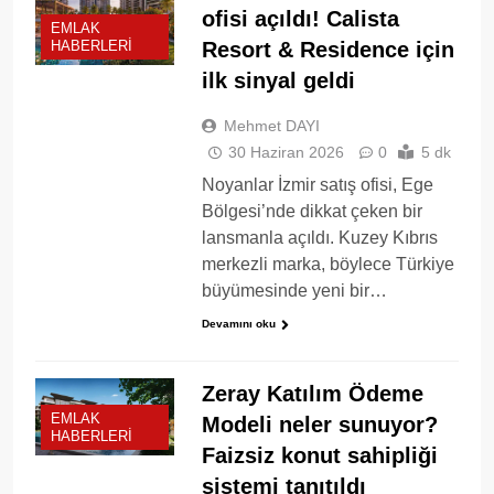
ofisi açıldı! Calista
EMLAK
Resort & Residence için
HABERLERI
ilk sinyal geldi
Mehmet DAYI
30 Haziran 2026
0
5 dk
Noyanlar İzmir satış ofisi, Ege
Bölgesi’nde dikkat çeken bir
lansmanla açıldı. Kuzey Kıbrıs
merkezli marka, böylece Türkiye
büyümesinde yeni bir…
Devamını oku
Zeray Katılım Ödeme
EMLAK
Modeli neler sunuyor?
HABERLERI
Faizsiz konut sahipliği
sistemi tanıtıldı