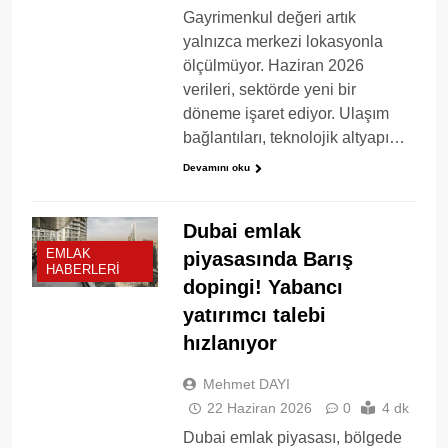
Gayrimenkul değeri artık
yalnızca merkezi lokasyonla
ölçülmüyor. Haziran 2026
verileri, sektörde yeni bir
döneme işaret ediyor. Ulaşım
bağlantıları, teknolojik altyapı…
Devamını oku
Dubai emlak
EMLAK
piyasasında Barış
HABERLERI
dopingi! Yabancı
yatırımcı talebi
hızlanıyor
Mehmet DAYI
22 Haziran 2026
0
4 dk
Dubai emlak piyasası, bölgede