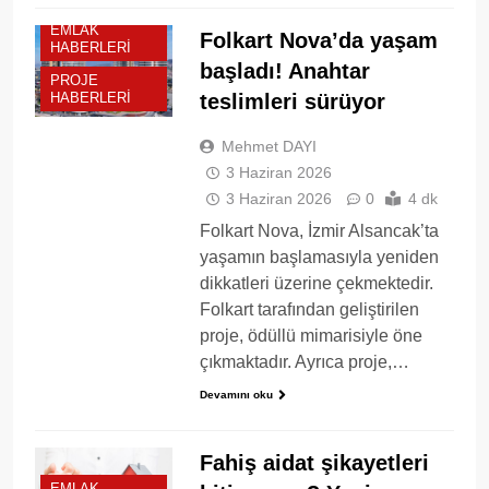
EMLAK
Folkart Nova’da yaşam
HABERLERI
başladı! Anahtar
PROJE
teslimleri sürüyor
HABERLERI
Mehmet DAYI
3 Haziran 2026
3 Haziran 2026
0
4 dk
Folkart Nova, İzmir Alsancak’ta
yaşamın başlamasıyla yeniden
dikkatleri üzerine çekmektedir.
Folkart tarafından geliştirilen
proje, ödüllü mimarisiyle öne
çıkmaktadır. Ayrıca proje,…
Devamını oku
Fahiş aidat şikayetleri
EMLAK