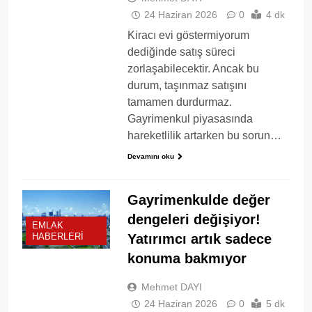
24 Haziran 2026
0
4 dk
Kiracı evi göstermiyorum
dediğinde satış süreci
zorlaşabilecektir. Ancak bu
durum, taşınmaz satışını
tamamen durdurmaz.
Gayrimenkul piyasasında
hareketlilik artarken bu sorun…
Devamını oku
Gayrimenkulde değer
dengeleri değişiyor!
EMLAK
Yatırımcı artık sadece
HABERLERI
konuma bakmıyor
Mehmet DAYI
24 Haziran 2026
0
5 dk