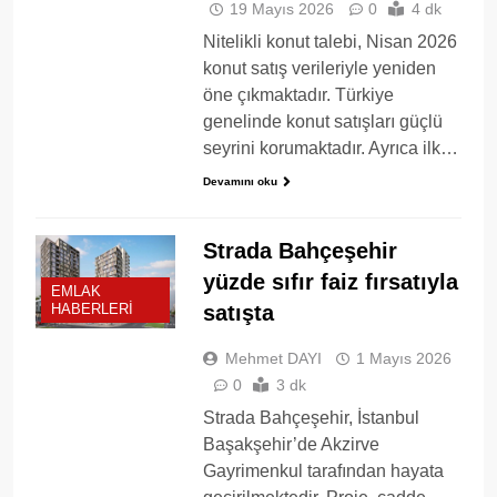
19 Mayıs 2026
0
4 dk
Nitelikli konut talebi, Nisan 2026
konut satış verileriyle yeniden
öne çıkmaktadır. Türkiye
genelinde konut satışları güçlü
seyrini korumaktadır. Ayrıca ilk…
Devamını oku
Strada Bahçeşehir
yüzde sıfır faiz fırsatıyla
EMLAK
satışta
HABERLERI
Mehmet DAYI
1 Mayıs 2026
0
3 dk
Strada Bahçeşehir, İstanbul
Başakşehir’de Akzirve
Gayrimenkul tarafından hayata