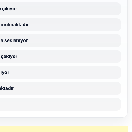
 çıkıyor
sunulmaktadır
ine sesleniyor
 çekiyor
nıyor
aktadır