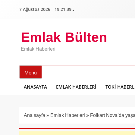
İçeriğe
7 Ağustos 2026
19:21:40
geç
Emlak Bülten
Emlak Haberleri
Menü
ANASAYFA
EMLAK HABERLERI
TOKI HABERL
Ana sayfa
»
Emlak Haberleri
»
Folkart Nova’da yaşa