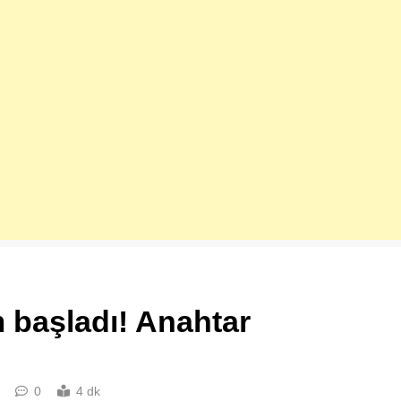
 başladı! Anahtar
0
4 dk