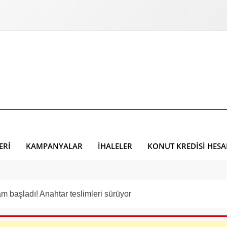
ERI
KAMPANYALAR
İHALELER
KONUT KREDISI HES
m başladı! Anahtar teslimleri sürüyor