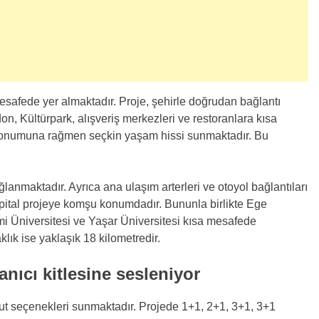
esafede yer almaktadır. Proje, şehirle doğrudan bağlantı
n, Kültürpark, alışveriş merkezleri ve restoranlara kısa
 konumuna rağmen seçkin yaşam hissi sunmaktadır. Bu
lanmaktadır. Ayrıca ana ulaşım arterleri ve otoyol bağlantıları
pital projeye komşu konumdadır. Bununla birlikte Ege
mi Üniversitesi ve Yaşar Üniversitesi kısa mesafede
k ise yaklaşık 18 kilometredir.
lanıcı kitlesine sesleniyor
nut seçenekleri sunmaktadır. Projede 1+1, 2+1, 3+1, 3+1