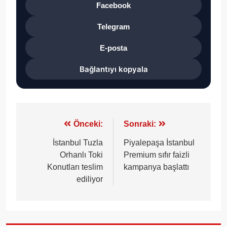
Facebook
Telegram
E-posta
Bağlantıyı kopyala
Yazı
Önceki:
Sonraki:
gezinmesi
İstanbul Tuzla
Piyalepaşa İstanbul
Orhanlı Toki
Premium sıfır faizli
Konutları teslim
kampanya başlattı
ediliyor