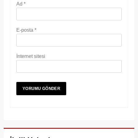
Ad
*
E-posta
*
İnternet sitesi