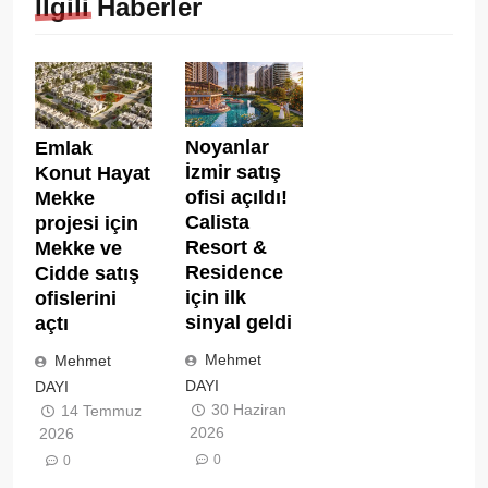
İlgili Haberler
Noyanlar
Emlak
İzmir satış
Konut Hayat
ofisi açıldı!
Mekke
Calista
projesi için
Resort &
Mekke ve
Residence
Cidde satış
için ilk
ofislerini
sinyal geldi
açtı
Mehmet
Mehmet
DAYI
DAYI
30 Haziran
14 Temmuz
2026
2026
0
0