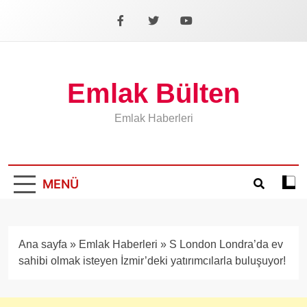
İçeriğe
geç
Facebook
X
YouTube
Emlak Bülten
Emlak Haberleri
MENÜ
Koyu
mod
aÃ§
veya
Ana sayfa
»
Emlak Haberleri
»
S London Londra’da ev
kapa
sahibi olmak isteyen İzmir’deki yatırımcılarla buluşuyor!