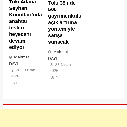
Toki Adana
Toki 38 ilde
Seyhan
506
Konutları’nda
gayrimenkulü
anahtar
açık artırma
teslim
yöntemiyle
heyecanı
satışa
devam
sunacak
ediyor
Mehmet
Mehmet
DAYI
DAYI
28 Nisan
28 Haziran
2026
2026
0
0