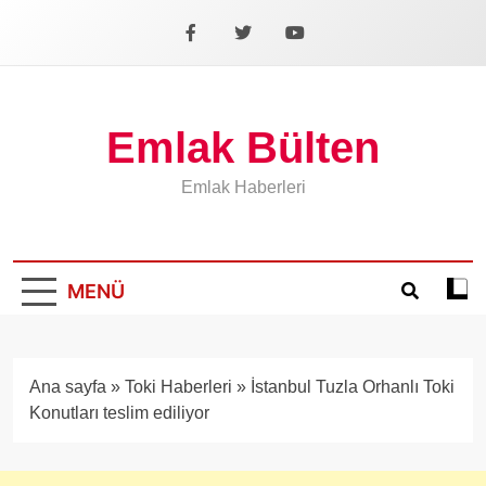
İçeriğe
geç
Facebook
X
YouTube
Emlak Bülten
Emlak Haberleri
MENÜ
Koyu
mod
aÃ§
veya
Ana sayfa
»
Toki Haberleri
»
İstanbul Tuzla Orhanlı Toki
kapa
Konutları teslim ediliyor