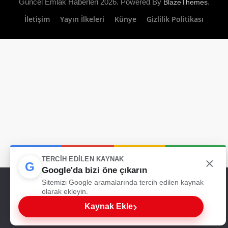
Güncel Emlak Haberleri 2026. Powered By
.
BlazeThemes
İletişim
Yayın İlkeleri
Künye
Gizlilik Politikası
×
TERCIH EDILEN KAYNAK
G
Google'da bizi öne çıkarın
Web sitemizde size en iyi deneyimi sunabilmemiz için çerezleri
Sitemizi Google aramalarında tercih edilen kaynak
kullanıyoruz. Bu siteyi kullanmaya devam ederseniz, bunu kabul
olarak ekleyin.
ettiğinizi varsayarız.
›
Kaynak Ekle
Tamam