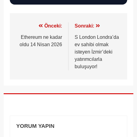
Yazı
Önceki:
Sonraki:
gezinmesi
Ethereum ne kadar
S London Londra’da
oldu 14 Nisan 2026
ev sahibi olmak
isteyen İzmir’deki
yatırımcılarla
buluşuyor!
YORUM YAPIN