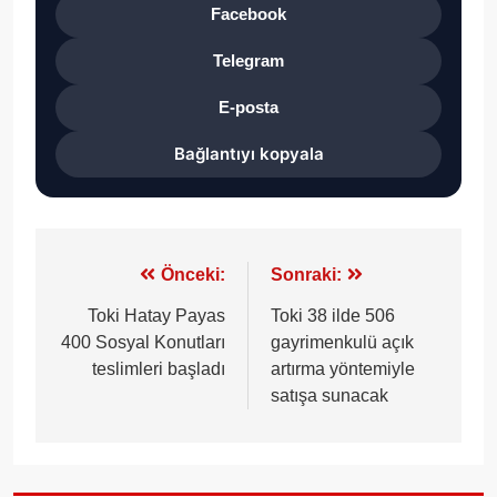
Facebook
Telegram
E-posta
Bağlantıyı kopyala
Yazı
Önceki:
Sonraki:
gezinmesi
Toki Hatay Payas
Toki 38 ilde 506
400 Sosyal Konutları
gayrimenkulü açık
teslimleri başladı
artırma yöntemiyle
satışa sunacak