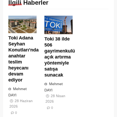
İlgili Haberler
Toki Adana
Toki 38 ilde
Seyhan
506
Konutları’nda
gayrimenkulü
anahtar
açık artırma
teslim
yöntemiyle
heyecanı
satışa
devam
sunacak
ediyor
Mehmet
Mehmet
DAYI
DAYI
28 Nisan
28 Haziran
2026
2026
0
0