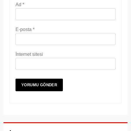
Ad
*
E-posta
*
İnternet sitesi