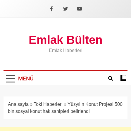
İçeriğe
geç
Facebook
X
YouTube
Emlak Bülten
Emlak Haberleri
MENÜ
Koyu
mod
aÃ§
veya
Ana sayfa
»
Toki Haberleri
»
Yüzyılın Konut Projesi 500
kapa
bin sosyal konut hak sahipleri belirlendi