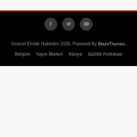
Facebook
X
YouTube
Güncel Emlak Haberleri 2026. Powered By
.
BlazeThemes
İletişim
Yayın İlkeleri
Künye
Gizlilik Politikası