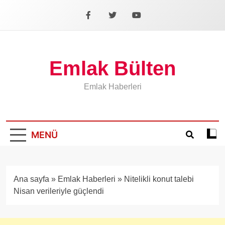
İçeriğe
geç
Facebook
X
YouTube
Emlak Bülten
Emlak Haberleri
MENÜ
Koyu
mod
aÃ§
veya
Ana sayfa
»
Emlak Haberleri
»
Nitelikli konut talebi
kapa
Nisan verileriyle güçlendi