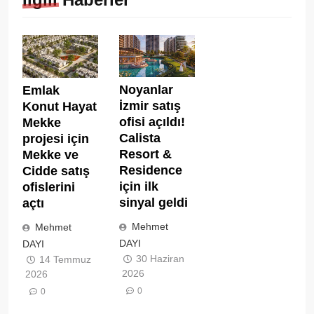
Noyanlar
Emlak
İzmir satış
Konut Hayat
ofisi açıldı!
Mekke
Calista
projesi için
Resort &
Mekke ve
Residence
Cidde satış
için ilk
ofislerini
sinyal geldi
açtı
Mehmet
Mehmet
DAYI
DAYI
30 Haziran
14 Temmuz
2026
2026
0
0