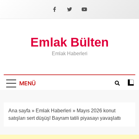
İçeriğe
geç
Facebook
X
YouTube
Emlak Bülten
Emlak Haberleri
MENÜ
Koyu
mod
aÃ§
veya
Ana sayfa
»
Emlak Haberleri
»
Mayıs 2026 konut
kapa
satışları sert düşüş! Bayram tatili piyasayı yavaşlattı