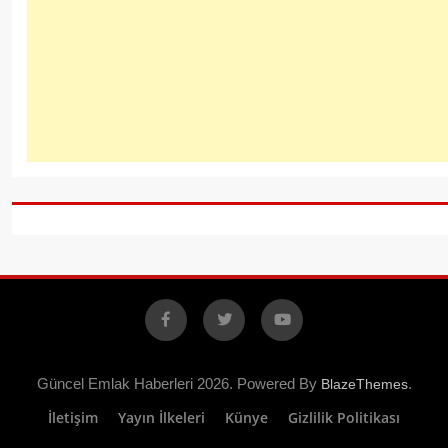
Facebook
X
YouTube
Güncel Emlak Haberleri 2026. Powered By
.
BlazeThemes
İletişim
Yayın İlkeleri
Künye
Gizlilik Politikası