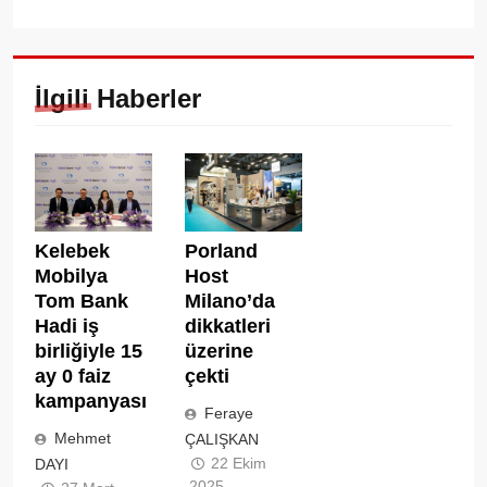
İlgili Haberler
Kelebek
Porland
Mobilya
Host
Tom Bank
Milano’da
Hadi iş
dikkatleri
birliğiyle 15
üzerine
ay 0 faiz
çekti
kampanyası
Feraye
Mehmet
ÇALIŞKAN
22 Ekim
DAYI
2025