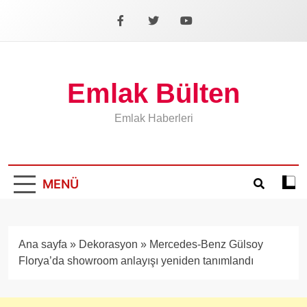
İçeriğe
geç
Facebook
X
YouTube
Emlak Bülten
Emlak Haberleri
MENÜ
Koyu
mod
aÃ§
veya
Ana sayfa
»
Dekorasyon
»
Mercedes-Benz Gülsoy
kapa
Florya’da showroom anlayışı yeniden tanımlandı