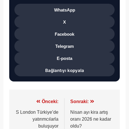
WhatsApp
X
Facebook
Telegram
E-posta
Bağlantıyı kopyala
Yazı
Önceki:
Sonraki:
gezinmesi
S London Türkiye’de
Nisan ayı kira artış
yatırımcılarla
oranı 2026 ne kadar
buluşuyor
oldu?