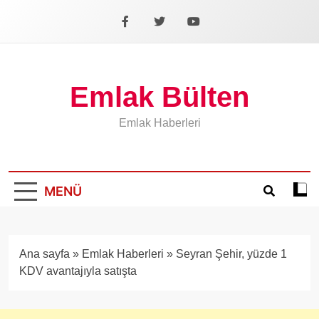
İçeriğe
geç
Facebook
X
YouTube
Emlak Bülten
Emlak Haberleri
MENÜ
Koyu
mod
aÃ§
veya
Ana sayfa
»
Emlak Haberleri
»
Seyran Şehir, yüzde 1
kapa
KDV avantajıyla satışta