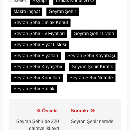
Etiketler:
Akyapı
Emlak Konut GYO
Makro İnşaat
Seyran Şehir
Seyran Şehir Emlak Konut
Seyran Şehir Ev Fiyatları
Seyran Şehir Evleri
Seyran Şehir Fiyat Listesi
Seyran Şehir Fiyatları
Seyran Şehir Kayabaşı
Seyran Şehir Kayaşehir
Seyran Şehir Kiralık
Seyran Şehir Konutları
Seyran Şehir Nerede
Seyran Şehir Satılık
Yazı
Önceki:
Sonraki:
gezinmesi
Seyran Şehir’de 220
Seyran Şehir nerede
daireye iki ayrı