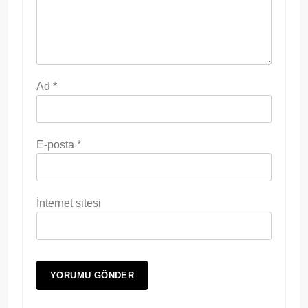
Ad
*
E-posta
*
İnternet sitesi