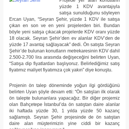
Projede yer alan konutların
yüzde 1 KDV avantajıyla
satışa sunulduğunu söyleyen
Ercan Uyan, “Seyran Şehir, yüzde 1 KDV ile satışa
çıkan en son ve en yeni projelerden biri. Bundan
böyle yeni satışa çıkacak projelerde KDV oranı yüzde
18 olacak. Seyran Şehir’den ev alanlar KDV’den de
yüzde 17 avantaj sağlayacak” dedi. Ön satışta Seyran
Şehir’de bulunan konutların metrekaresinin KDV dahil
2.500-2.700 lira arasında değişeceğini belirten Uyan,
“Satışa dip fiyatlardan başlıyoruz. Belirlediğimiz satış
fiyatımız maliyet fiyatımıza çok yakın” diye konuştu.
Projenin ön talep döneminde yoğun ilgi gördüğünü
belirten Uyan şöyle devam etti: “Ön satışları ilk olarak
ön talepte bulunanlara yapacağız. Bir diğer projemiz
olan Bahçetepe İstanbul’da ön satıştan daire alanlar
iki haftada yüzde 30, 1 yılda yüzde 50 kazanç
sağlamıştı. Seyran Şehir projesinde de ön satıştan
daire alan müşterimizin yine ciddi bir kazanç