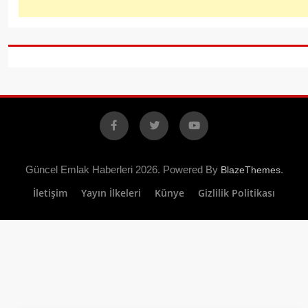
Facebook
X
YouTube
Güncel Emlak Haberleri 2026. Powered By
.
BlazeThemes
İletişim
Yayın İlkeleri
Künye
Gizlilik Politikası