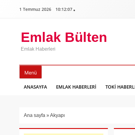
İçeriğe
1 Temmuz 2026
10:12:08
geç
Emlak Bülten
Emlak Haberleri
Menü
ANASAYFA
EMLAK HABERLERI
TOKI HABERL
Ana sayfa
»
Akyapı