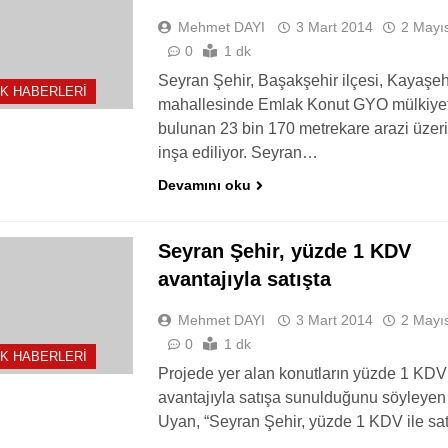
Mehmet DAYI
3 Mart 2014
2 Mayı
0
1 dk
Seyran Şehir, Başakşehir ilçesi, Kayaşeh
K HABERLERI
mahallesinde Emlak Konut GYO mülkiye
bulunan 23 bin 170 metrekare arazi üzer
inşa ediliyor. Seyran…
Devamını oku
Seyran Şehir, yüzde 1 KDV
avantajıyla satışta
Mehmet DAYI
3 Mart 2014
2 Mayı
0
1 dk
K HABERLERI
Projede yer alan konutların yüzde 1 KDV
avantajıyla satışa sunulduğunu söyleyen
Uyan, “Seyran Şehir, yüzde 1 KDV ile s