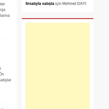
fırsatıyla satışta
için
Mehmet DAYI
apı
inşa
larına
o
 Ön
atışlar