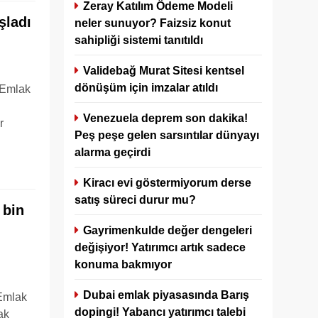
Zeray Katılım Ödeme Modeli
şladı
neler sunuyor? Faizsiz konut
sahipliği sistemi tanıtıldı
Validebağ Murat Sitesi kentsel
dönüşüm için imzalar atıldı
 Emlak
Venezuela deprem son dakika!
r
Peş peşe gelen sarsıntılar dünyayı
alarma geçirdi
Kiracı evi göstermiyorum derse
satış süreci durur mu?
 bin
Gayrimenkulde değer dengeleri
değişiyor! Yatırımcı artık sadece
konuma bakmıyor
Dubai emlak piyasasında Barış
 Emlak
dopingi! Yabancı yatırımcı talebi
ak