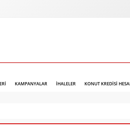
ERI
KAMPANYALAR
İHALELER
KONUT KREDISI HES