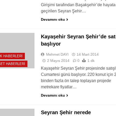
Girişimi tarafından Başakşehir’de hayata
geçirilen Seyran Şehir…
Devamını oku
Kayaşehir Seyran Şehir’de sat
başlıyor
Mehmet DAYI
14 Mart 2014
K HABERLERI
2 Mayıs 2014
0
1 dk
ET HABERLERI
Kayaşehir Seyran Şehir projesinde satışl
Cumartesi günü başlıyor. 220 konut için 
binden fazla ön talep toplayan projede
metrekare fiyatlar…
Devamını oku
Seyran Şehir nerede