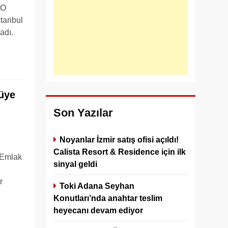
YO
stanbul
adı.
cüye
Son Yazılar
Noyanlar İzmir satış ofisi açıldı!
Calista Resort & Residence için ilk
 Emlak
sinyal geldi
r
Toki Adana Seyhan
Konutları’nda anahtar teslim
heyecanı devam ediyor