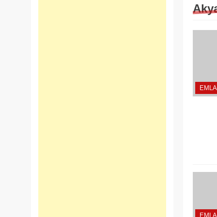
Aky
EMLA
EMLA