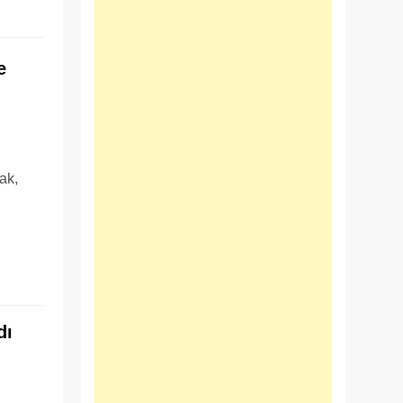
e
ak,
ı
dı