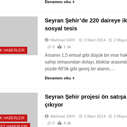
Devamını oku
Seyran Şehir’de 220 daireye ik
sosyal tesis
Mehmet DAYI
3 Mart 2014
2 Mayı
0
1 dk
K HABERLERI
Arsanın 1,5 emsal gibi düşük bir imar ha
sahip olmasından dolayı, bloklar arasınd
yüzde 80’lik gibi geniş bir alanın,…
Devamını oku
Seyran Şehir projesi ön satışa
çıkıyor
Mehmet DAYI
3 Mart 2014
2 Mayı
K HABERLERI
0
4 dk
ET HABERLERI