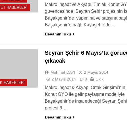
Makro İnşaat ve Akyapı, Emlak Konut G
ET HABERLERI
güvencesinde Seyran Şehir projesinin İ
Başakşehir’de yapımına ve satışına başl
Başakşehir’e bağlı Kayaşehir’de…
Devamını oku
Seyran Şehir 6 Mayıs’ta görü
çıkacak
Mehmet DAYI
2 Mayıs 2014
2 Mayıs 2014
0
1 dk
K HABERLERI
Makro İnşaat & Akyapı Ortak Girişimi’nin
Konut GYO ile gelir paylaşımı modeliyle
Başakşehir’de inşa edeceği Seyran Şehi
projesi 6…
Devamını oku