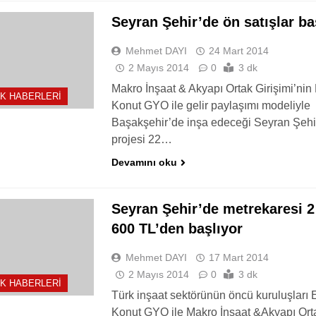
Seyran Şehir’de ön satışlar ba
Mehmet DAYI
24 Mart 2014
2 Mayıs 2014
0
3 dk
Makro İnşaat & Akyapı Ortak Girişimi’nin
K HABERLERI
Konut GYO ile gelir paylaşımı modeliyle
Başakşehir’de inşa edeceği Seyran Şehi
projesi 22…
Devamını oku
Seyran Şehir’de metrekaresi 2
600 TL’den başlıyor
Mehmet DAYI
17 Mart 2014
2 Mayıs 2014
0
3 dk
K HABERLERI
Türk inşaat sektörünün öncü kuruluşları
Konut GYO ile Makro İnşaat &Akyapı Ort