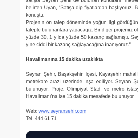
satışta Seyran Şehir’de bulunan konutların metre
belirten Uyan, “Satışa dip fiyatlardan başlıyoruz. B
konuştu.
Projenin ön talep döneminde yoğun ilgi gördüğünü 
talepte bulunanlara yapacağız. Bir diğer projemiz ol
yüzde 30, 1 yılda yüzde 50 kazanç sağlamıştı. Sey
yine ciddi bir kazanç sağlayacağına inanıyoruz.”
Havalimanına 15 dakika uzaklıkta
Seyran Şehir, Başakşehir ilçesi, Kayaşehir maha
metrekare arazi üzerinde inşa ediliyor. Seyran Ş
bulunuyor. Proje, Olimpiyat Stadı ve metro ista
Havalimanı’na ise 15 dakika mesafede bulunuyor.
Web:
www.seyransehir.com
Tel: 444 61 71