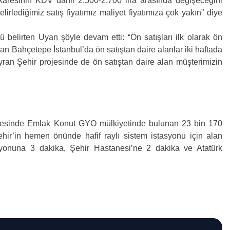
karesinin KDV dahil 2.500-2.700 lira arasında değişeceğini
elirlediğimiz satış fiyatımız maliyet fiyatımıza çok yakın” diye
belirten Uyan şöyle devam etti: “Ön satışları ilk olarak ön
an Bahçetepe İstanbul’da ön satıştan daire alanlar iki haftada
ran Şehir projesinde de ön satıştan daire alan müşterimizin
llesinde Emlak Konut GYO mülkiyetinde bulunan 23 bin 170
ehir’in hemen önünde hafif raylı sistem istasyonu için alan
syonuna 3 dakika, Şehir Hastanesi’ne 2 dakika ve Atatürk