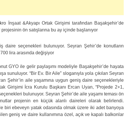
o İnşaat &Akyapı Ortak Girişimi tarafından Başakşehir’de
projesinin ön satışlarına bu ay içinde başlanıyor
 daire seçenekleri bulunuyor. Seyran Şehir’de konutların
2.700 lira arasında değişiyor
onut GYO ile gelir paylaşımı modeliyle Başakşehir’de hayata
şa sunuluyor. “Bir Ev. Bir Aile” sloganıyla yola çıkılan Seyran
yran Şehir’in aile yaşamına uygun geniş daire seçenekleriyle
tak Girişimi İcra Kurulu Başkanı Ercan Uyan, “Projede 2+1,
seçenekleri bulunuyor. Seyran Şehir’de aile yaşamı teması ön
utlar projenin en küçük alanlı daireleri olarak belirlendi.
ile biri ebeveyn yatak odasında olmak üzere iki adet banyoya
şilen geniş ve daire kullanımına özel, açık ve kapalı balkonlar