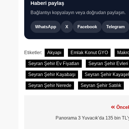
Haberi paylaş
Bağlantıyı kopyalayın veya doğrudan paylaşın.
WhatsApp
X
Facebook
Telegram
Etiketler:
Akyapı
Emlak Konut GYO
Makro
Seyran Şehir Ev Fiyatları
Seyran Şehir Evleri
Seyran Şehir Kayabaşı
Seyran Şehir Kayaşeh
Seyran Şehir Nerede
Seyran Şehir Satılık
Yazı
Öncek
gezinmesi
Panorama 3 Yuvacık’da 135 bin TL’