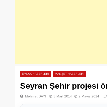
EMLAK HABERLERI
MANŞET HABERLERI
Seyran Şehir projesi ö
Mehmet DAYI
3 Mart 2014
2 Mayıs 2014