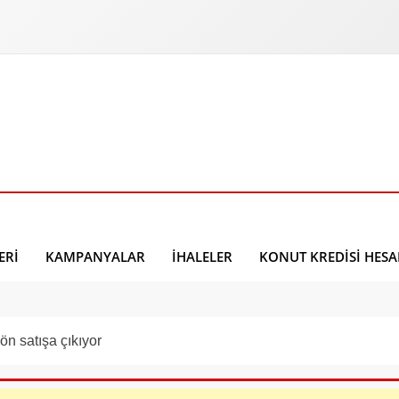
ERI
KAMPANYALAR
İHALELER
KONUT KREDISI HES
ön satışa çıkıyor