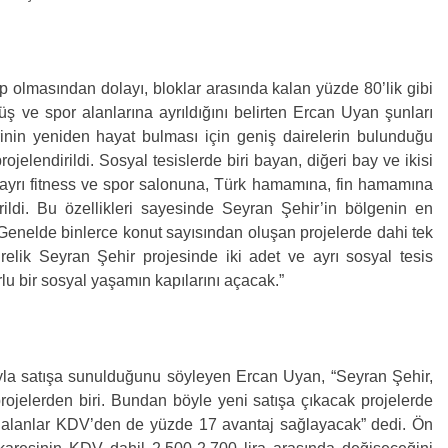
p olmasından dolayı, bloklar arasında kalan yüzde 80’lik gibi
yüş ve spor alanlarına ayrıldığını belirten Ercan Uyan şunları
rinin yeniden hayat bulması için geniş dairelerin bulunduğu
rojelendirildi. Sosyal tesislerde biri bayan, diğeri bay ve ikisi
 ayrı fitness ve spor salonuna, Türk hamamına, fin hamamına
rildi. Bu özellikleri sayesinde Seyran Şehir’in bölgenin en
 Genelde binlerce konut sayısından oluşan projelerde dahi tek
relik Seyran Şehir projesinde iki adet ve ayrı sosyal tesis
u bir sosyal yaşamın kapılarını açacak.”
yla satışa sunulduğunu söyleyen Ercan Uyan, “Seyran Şehir,
ojelerden biri. Bundan böyle yeni satışa çıkacak projelerde
alanlar KDV’den de yüzde 17 avantaj sağlayacak” dedi. Ön