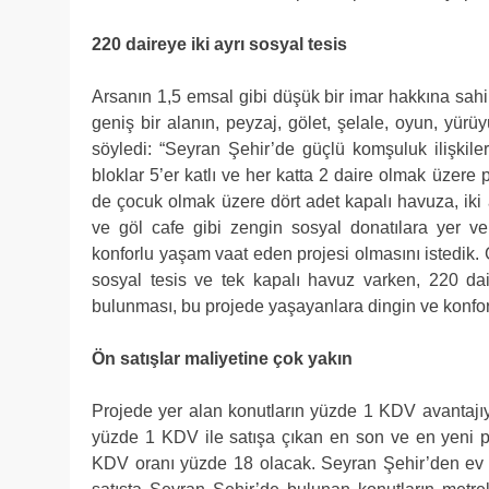
220 daireye iki ayrı sosyal tesis
Arsanın 1,5 emsal gibi düşük bir imar hakkına sahi
geniş bir alanın, peyzaj, gölet, şelale, oyun, yürü
söyledi: “Seyran Şehir’de güçlü komşuluk ilişkile
bloklar 5’er katlı ve her katta 2 daire olmak üzere p
de çocuk olmak üzere dört adet kapalı havuza, iki
ve göl cafe gibi zengin sosyal donatılara yer ve
konforlu yaşam vaat eden projesi olmasını istedik.
sosyal tesis ve tek kapalı havuz varken, 220 dai
bulunması, bu projede yaşayanlara dingin ve konforl
Ön satışlar maliyetine çok yakın
Projede yer alan konutların yüzde 1 KDV avantajı
yüzde 1 KDV ile satışa çıkan en son ve en yeni pr
KDV oranı yüzde 18 olacak. Seyran Şehir’den ev 