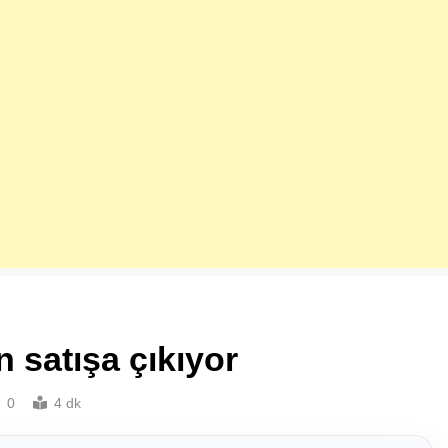
n satışa çıkıyor
0
4 dk