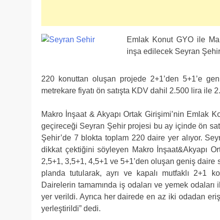
Emlak Konut GYO ile Makr
inşa edilecek Seyran Şehir 
220 konuttan oluşan projede 2+1’den 5+1’e geniş
metrekare fiyatı ön satışta KDV dahil 2.500 lira ile 
Makro İnşaat & Akyapı Ortak Girişimi’nin Emlak K
geçireceği Seyran Şehir projesi bu ay içinde ön satı
Şehir’de 7 blokta toplam 220 daire yer alıyor. Se
dikkat çektiğini söyleyen Makro İnşaat&Akyapı Or
2,5+1, 3,5+1, 4,5+1 ve 5+1’den oluşan geniş daire 
planda tutularak, ayrı ve kapalı mutfaklı 2+1 kon
Dairelerin tamamında iş odaları ve yemek odaları 
yer verildi. Ayrıca her dairede en az iki odadan eri
yerleştirildi” dedi.