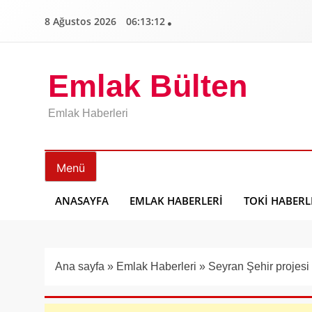
İçeriğe
8 Ağustos 2026
06:13:13
geç
Emlak Bülten
Emlak Haberleri
Menü
ANASAYFA
EMLAK HABERLERI
TOKI HABERL
Ana sayfa
»
Emlak Haberleri
»
Seyran Şehir projesi 