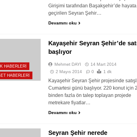
Girişimi tarafından Başakşehir’de hayata
geçirilen Seyran Şehir…
Devamını oku
Kayaşehir Seyran Şehir’de sat
başlıyor
Mehmet DAYI
14 Mart 2014
K HABERLERI
2 Mayıs 2014
0
1 dk
ET HABERLERI
Kayaşehir Seyran Şehir projesinde satışl
Cumartesi günü başlıyor. 220 konut için 
binden fazla ön talep toplayan projede
metrekare fiyatlar…
Devamını oku
Seyran Şehir nerede