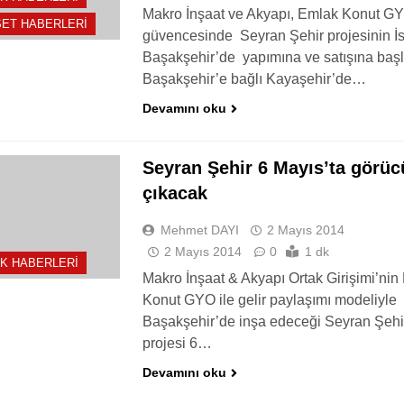
Makro İnşaat ve Akyapı, Emlak Konut G
ET HABERLERI
güvencesinde Seyran Şehir projesinin İ
Başakşehir’de yapımına ve satışına başl
Başakşehir’e bağlı Kayaşehir’de…
Devamını oku
Seyran Şehir 6 Mayıs’ta görü
çıkacak
Mehmet DAYI
2 Mayıs 2014
2 Mayıs 2014
0
1 dk
K HABERLERI
Makro İnşaat & Akyapı Ortak Girişimi’nin
Konut GYO ile gelir paylaşımı modeliyle
Başakşehir’de inşa edeceği Seyran Şehi
projesi 6…
Devamını oku