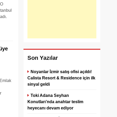
YO
stanbul
adı.
cüye
Son Yazılar
Noyanlar İzmir satış ofisi açıldı!
Calista Resort & Residence için ilk
 Emlak
sinyal geldi
r
Toki Adana Seyhan
Konutları’nda anahtar teslim
heyecanı devam ediyor