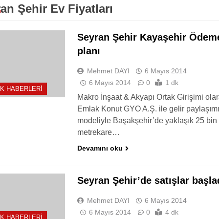
an Şehir Ev Fiyatları
Seyran Şehir Kayaşehir Ödem
planı
Mehmet DAYI
6 Mayıs 2014
6 Mayıs 2014
0
1 dk
K HABERLERI
Makro İnşaat & Akyapı Ortak Girişimi olar
Emlak Konut GYO A.Ş. ile gelir paylaşım
modeliyle Başakşehir’de yaklaşık 25 bin
metrekare…
Devamını oku
Seyran Şehir’de satışlar başla
Mehmet DAYI
6 Mayıs 2014
6 Mayıs 2014
0
4 dk
K HABERLERI