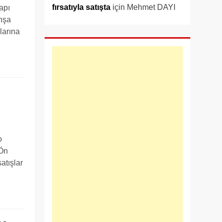
fırsatıyla satışta
için
Mehmet DAYI
apı
inşa
larına
o
 Ön
atışlar