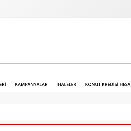
ERI
KAMPANYALAR
İHALELER
KONUT KREDISI HES