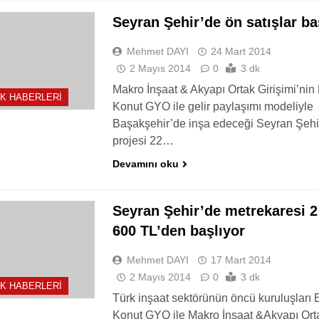
Seyran Şehir’de ön satışlar ba
Mehmet DAYI
24 Mart 2014
2 Mayıs 2014
0
3 dk
Makro İnşaat & Akyapı Ortak Girişimi’nin
K HABERLERI
Konut GYO ile gelir paylaşımı modeliyle
Başakşehir’de inşa edeceği Seyran Şehi
projesi 22…
Devamını oku
Seyran Şehir’de metrekaresi 2
600 TL’den başlıyor
Mehmet DAYI
17 Mart 2014
2 Mayıs 2014
0
3 dk
K HABERLERI
Türk inşaat sektörünün öncü kuruluşları
Konut GYO ile Makro İnşaat &Akyapı Ort