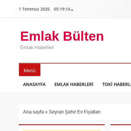
İçeriğe
1 Temmuz 2026
05:19:15
geç
Emlak Bülten
Emlak Haberleri
Menü
ANASAYFA
EMLAK HABERLERI
TOKI HABERL
Ana sayfa
»
Seyran Şehir Ev Fiyatları