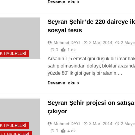
Devamını oku
Seyran Şehir’de 220 daireye ik
sosyal tesis
Mehmet DAYI
3 Mart 2014
2 Mayı
0
1 dk
K HABERLERI
Arsanın 1,5 emsal gibi düşük bir imar ha
sahip olmasından dolayı, bloklar arasınd
yüzde 80’lik gibi geniş bir alanın,…
Devamını oku
Seyran Şehir projesi ön satışa
çıkıyor
Mehmet DAYI
3 Mart 2014
2 Mayı
K HABERLERI
0
4 dk
ET HABERLERI