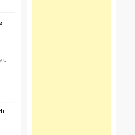
e
ak,
ı
dı