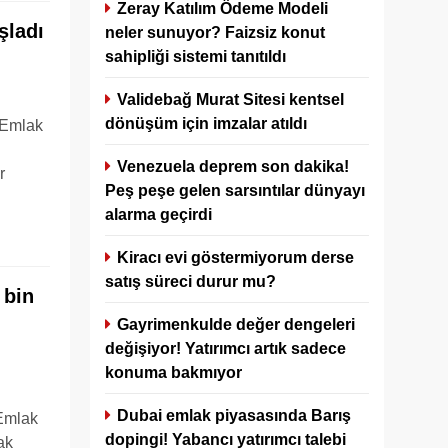
Zeray Katılım Ödeme Modeli
şladı
neler sunuyor? Faizsiz konut
sahipliği sistemi tanıtıldı
Validebağ Murat Sitesi kentsel
dönüşüm için imzalar atıldı
 Emlak
Venezuela deprem son dakika!
r
Peş peşe gelen sarsıntılar dünyayı
alarma geçirdi
Kiracı evi göstermiyorum derse
satış süreci durur mu?
 bin
Gayrimenkulde değer dengeleri
değişiyor! Yatırımcı artık sadece
konuma bakmıyor
Dubai emlak piyasasında Barış
 Emlak
dopingi! Yabancı yatırımcı talebi
ak