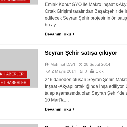
Emlak Konut GYO ile Makro İnşaat &Aky
Ortak Girişimi tarafından Başakşehir’de 
edilecek Seyran Şehir projesinin ön satış
bu ay…
Devamını oku
Seyran Şehir satışa çıkıyor
Mehmet DAYI
28 Şubat 2014
2 Mayıs 2014
0
1 dk
K HABERLERI
248 daireden oluşan Seyran Şehir, Makr
ET HABERLERI
İnşaat -Akyapı ortaklığında inşa ediliyor.
talep aşamasında olan Seyran Şehir’de s
10 Mart’ta…
Devamını oku