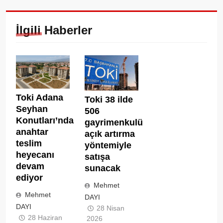
İlgili Haberler
Toki Adana
Toki 38 ilde
Seyhan
506
Konutları’nda
gayrimenkulü
anahtar
açık artırma
teslim
yöntemiyle
heyecanı
satışa
devam
sunacak
ediyor
Mehmet
Mehmet
DAYI
DAYI
28 Nisan
28 Haziran
2026