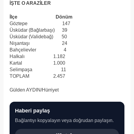
İŞTE O ARAZİLER
İlçe Dönüm
Göztepe 147
Üsküdar (Bağlarbaşı) 39
Üsküdar (Validebağ) 50
Nişantaşı 24
Bahçelievler 4
Halkalı 1.182
Kartal 1.000
Selimpaşa 11
TOPLAM 2.457
Gülden AYDIN/Hürriyet
Haberi paylaş
Bağlantıyı kopyalayın veya doğrudan paylaşın.