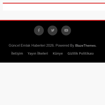
Facebook
X
YouTube
Güncel Emlak Haberleri 2026. Powered By
.
BlazeThemes
İletişim
Yayın İlkeleri
Künye
Gizlilik Politikası