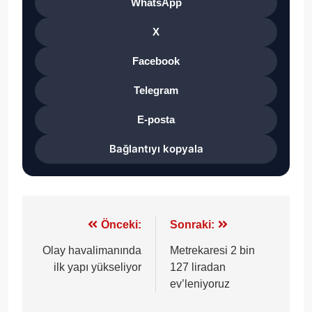
WhatsApp
X
Facebook
Telegram
E-posta
Bağlantıyı kopyala
Yazı
Önceki:
Sonraki:
gezinmesi
Olay havalimanında
Metrekaresi 2 bin
ilk yapı yükseliyor
127 liradan
ev’leniyoruz