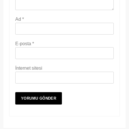
Ad
*
E-posta
*
İnternet sitesi