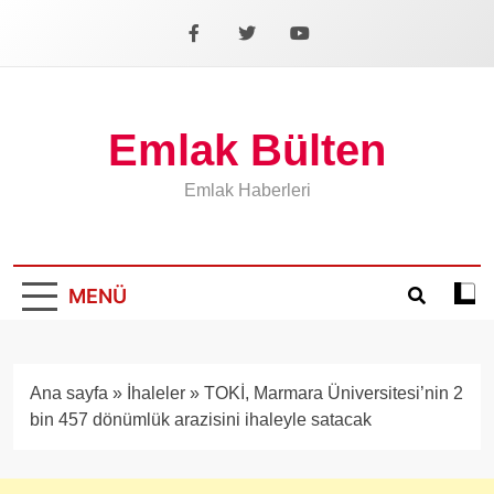
İçeriğe
geç
Facebook
X
YouTube
Emlak Bülten
Emlak Haberleri
MENÜ
Koyu
mod
aÃ§
veya
Ana sayfa
»
İhaleler
»
TOKİ, Marmara Üniversitesi’nin 2
kapa
bin 457 dönümlük arazisini ihaleyle satacak