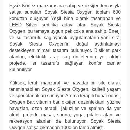
Eşsiz Körfez manzarasına sahip ve oksijen temasıyla
satışa sunulan Soyak Siesta Oxygen toplam 600
konuttan oluşuyor. Yeşil bina olarak tasarlanan ve
LEED Silver sertifika adayı olan Soyak Siesta
Oxygen, bu temaya uygun pek çok alana sahip. Enerji
ve su tasarrufu sağlayacak uygulamaların yanı sıra,
Soyak Siesta Oxygen’in doğal aydınlatmayı
destekleyen mimari tasarım bulunuyor. Bisiklet park
alanları, elektrikli araç sarj ünitelerinin yer aldığı
projede, ısı tasarrufu sağlayan konfor camlar
kullanılıyor.
Yüksek, ferah manzaralı ve havadar bir site olarak
tanımlanabilen Soyak Siesta Oxygen, kaliteli yaşam
ve spor olanakları sunuyor. Aroma terapili buhar odası,
Oxygen Bar, vitamin bar, oksijen dezenfektanlı yüzme
havuzları, ozon terapili jakuziler ve spa’nın da yer
aldığı projede masaj, sauna, yoga, pilates alanı ve
rekreasyon alanları da bulunuyor. Soyak Siesta
Oxygen satışa çıkmadan 1000 ön talep almıştı.