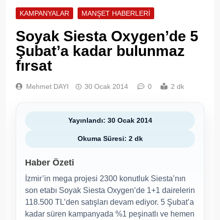
KAMPANYALAR
MANŞET HABERLERI
Soyak Siesta Oxygen’de 5
Şubat’a kadar bulunmaz
fırsat
Mehmet DAYI
30 Ocak 2014
0
2 dk
Yayınlandı: 30 Ocak 2014
Okuma Süresi: 2 dk
Haber Özeti
İzmir’in mega projesi 2300 konutluk Siesta’nın
son etabı Soyak Siesta Oxygen’de 1+1 dairelerin
118.500 TL’den satışları devam ediyor. 5 Şubat’a
kadar süren kampanyada %1 peşinatlı ve hemen