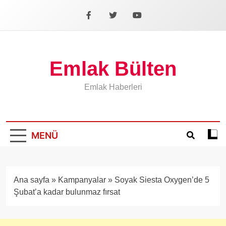
İçeriğe
geç
Facebook
X
YouTube
Emlak Bülten
Emlak Haberleri
MENÜ
Koyu
mod
aÃ§
veya
Ana sayfa
»
Kampanyalar
»
Soyak Siesta Oxygen’de 5
kapa
Şubat’a kadar bulunmaz fırsat