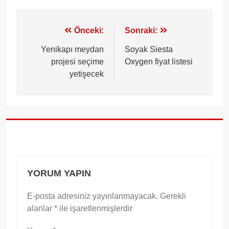
Yazı
Önceki:
Sonraki:
gezinmesi
Yenikapı meydan
Soyak Siesta
projesi seçime
Oxygen fiyat listesi
yetişecek
YORUM YAPIN
E-posta adresiniz yayınlanmayacak.
Gerekli
alanlar
*
ile işaretlenmişlerdir