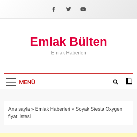
İçeriğe
geç
Facebook
X
YouTube
Emlak Bülten
Emlak Haberleri
MENÜ
Koyu
mod
aÃ§
veya
Ana sayfa
»
Emlak Haberleri
»
Soyak Siesta Oxygen
kapa
fiyat listesi