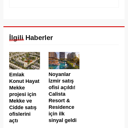
İlgili Haberler
Noyanlar
Emlak
İzmir satış
Konut Hayat
ofisi açıldı!
Mekke
Calista
projesi için
Resort &
Mekke ve
Residence
Cidde satış
için ilk
ofislerini
sinyal geldi
açtı