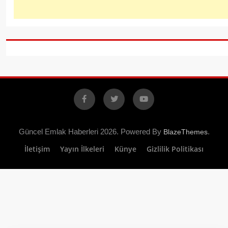
Facebook
X
YouTube
Güncel Emlak Haberleri 2026. Powered By
.
BlazeThemes
İletişim
Yayın İlkeleri
Künye
Gizlilik Politikası