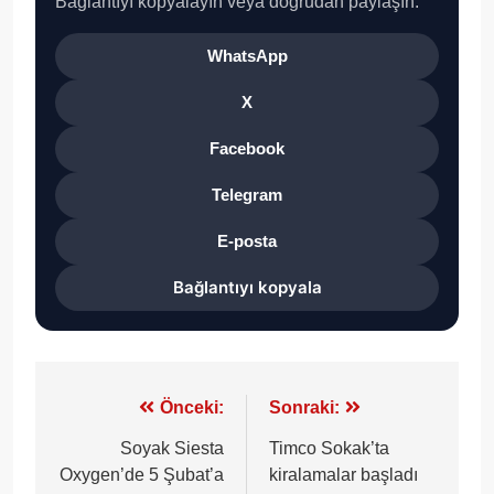
Bağlantıyı kopyalayın veya doğrudan paylaşın.
WhatsApp
X
Facebook
Telegram
E-posta
Bağlantıyı kopyala
Yazı
Önceki:
Sonraki:
gezinmesi
Soyak Siesta
Timco Sokak’ta
Oxygen’de 5 Şubat’a
kiralamalar başladı