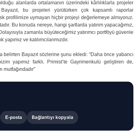
olduğu alanlarda ortalamanın üzerindeki kârlılıklarla projeler
Bayazıt, bu projeleri yürütürken çok kapsamlı raporlar
, risk profilimize uymayan hiçbir projeyi değerlemeye almıyoruz.
tadır. Bu konuda nereye, hangi şartlarda yatırım yapacağımız,
r. Dolayısıyla zamanla büyüteceğimiz yatırımcı portföyü güvenle
k yapımız ve katılımcılarımızdır.
da belirten Bayazıt sözlerine şunu ekledi: “Daha önce yabancı
bizim yapımız farklı. Primist’te Gayrimenkulü geliştiren de,
n mutfağındadır”
Bağlantıyı kopyala
E-posta