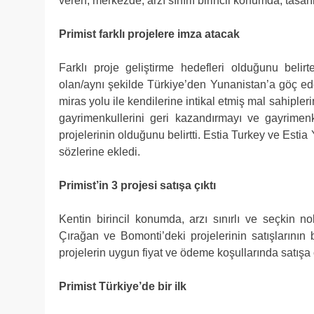
veren, merkezde, arzı sınırlı birincil konumda, tasarı
Primist farklı projelere imza atacak
Farklı proje geliştirme hedefleri olduğunu beli
olan/aynı şekilde Türkiye’den Yunanistan’a göç eden 
miras yolu ile kendilerine intikal etmiş mal sahiple
gayrimenkullerini geri kazandırmayı ve gayrimen
projelerinin olduğunu belirtti. Estia Turkey ve Estia 
sözlerine ekledi.
Primist’in 3 projesi satışa çıktı
Kentin birincil konumda, arzı sınırlı ve seçkin no
Çırağan ve Bomonti’deki projelerinin satışlarının
projelerin uygun fiyat ve ödeme koşullarında satışa ç
Primist Türkiye’de bir ilk