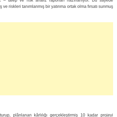
arz – talep ve risk analiz raporları hazırlanıyor. Bu sayede
 ve riskleri tanımlanmış bir yatırıma ortak olma fırsatı sunmuş
turup, plânlanan kârlılığı gerçekleştirmiş 10 kadar projeyi