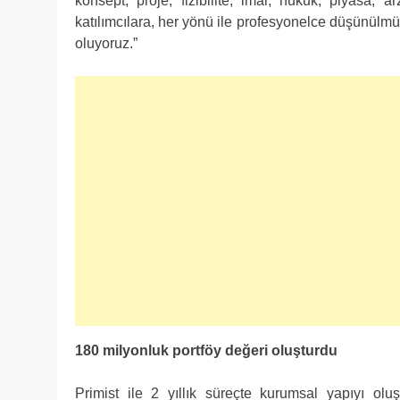
konsept, proje, fizibilite, imar, hukuk, piyasa, 
katılımcılara, her yönü ile profesyonelce düşünülmüş
oluyoruz.”
180 milyonluk portföy değeri oluşturdu
Primist ile 2 yıllık süreçte kurumsal yapıyı oluş