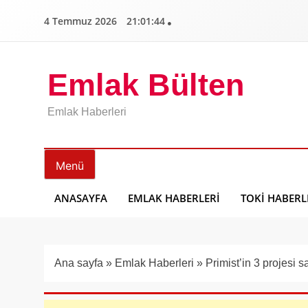
İçeriğe
4 Temmuz 2026
21:01:45
geç
Emlak Bülten
Emlak Haberleri
Menü
ANASAYFA
EMLAK HABERLERI
TOKI HABERL
Ana sayfa
»
Emlak Haberleri
»
Primist’in 3 projesi sa