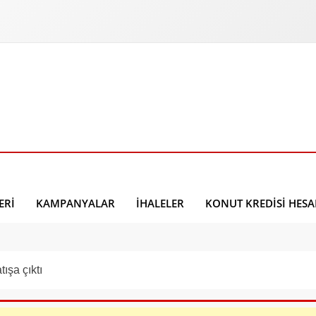
ERI
KAMPANYALAR
İHALELER
KONUT KREDISI HES
tışa çıktı