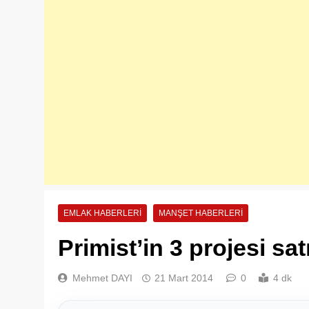
EMLAK HABERLERI
MANŞET HABERLERI
Primist’in 3 projesi sat
Mehmet DAYI
21 Mart 2014
0
4 dk