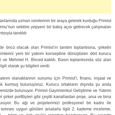
lanlarında uzman isimlerinin bir araya gelerek kurduğu Primist
rmu’nun sektöre yepyeni bir bakış açısı getirecek çalışmaları
ısıyla tanıtıldı
 öncü olacak olan Primist’in tanıtım toplantısına, şirketin
ikimlerini yeni bir yatırım konseptine dönüştüren dört kurucu
z ve Mehmet H. Birced katıldı. Basın toplantısında söz alan
ili olarak şu bilgileri verdi:
yatırım olanaklarının sunumu için Primist’i, finans, inşaat ve
arak kurmuş bulunuyoruz. Kurucu ortakların dışında şu anda
yemizde bulunuyor. Primist Gayrimenkul Geliştirme ve Yatırım
 şirket portföyleri gibi çeşitli kanallardan proje, arsa ve bina
turuyor. Bu ağı ve projelerimizi profesyonel bir kadro ile
e sonrası uygun görülen arsalarla ilgili 2. kademe inceleme,