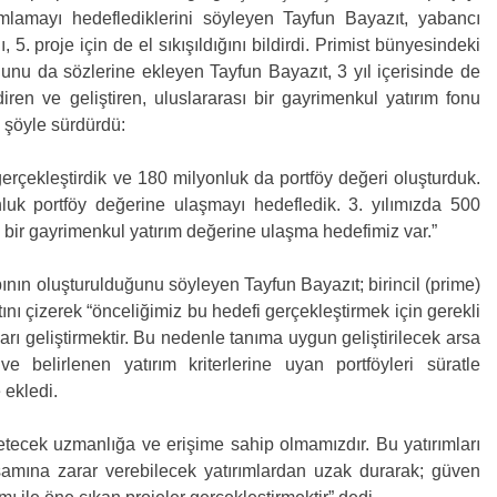
lamayı hedeflediklerini söyleyen Tayfun Bayazıt, yabancı
nı, 5. proje için de el sıkışıldığını bildirdi. Primist bünyesindeki
uğunu da sözlerine ekleyen Tayfun Bayazıt, 3 yıl içerisinde de
diren ve geliştiren, uluslararası bir gayrimenkul yatırım fonu
ni şöyle sürdürdü:
erçekleştirdik ve 180 milyonluk da portföy değeri oluşturduk.
nluk portföy değerine ulaşmayı hedefledik. 3. yılımızda 500
k bir gayrimenkul yatırım değerine ulaşma hedefimiz var.”
ının oluşturulduğunu söyleyen Tayfun Bayazıt; birincil (prime)
tını çizerek “önceliğimiz bu hedefi gerçekleştirmek için gerekli
rı geliştirmektir. Bu nedenle tanıma uygun geliştirilecek arsa
ve belirlenen yatırım kriterlerine uyan portföyleri süratle
 ekledi.
etecek uzmanlığa ve erişime sahip olmamızdır. Bu yatırımları
şamına zarar verebilecek yatırımlardan uzak durarak; güven