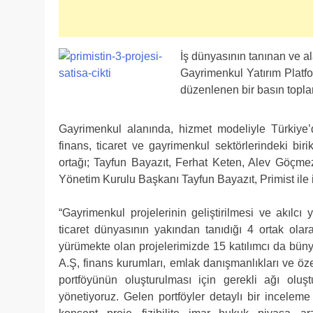
İş dünyasının tanınan ve a
Gayrimenkul Yatırım Platfo
düzenlenen bir basın toplant
Gayrimenkul alanında, hizmet modeliyle Türkiye’de
finans, ticaret ve gayrimenkul sektörlerindeki bir
ortağı; Tayfun Bayazıt, Ferhat Keten, Alev Göçme
Yönetim Kurulu Başkanı Tayfun Bayazıt, Primist ile ilg
“Gayrimenkul projelerinin geliştirilmesi ve akılcı 
ticaret dünyasının yakından tanıdığı 4 ortak ol
yürümekte olan projelerimizde 15 katılımcı da bün
A.Ş, finans kurumları, emlak danışmanlıkları ve özel
portföyünün oluşturulması için gerekli ağı oluş
yönetiyoruz. Gelen portföyler detaylı bir incelem