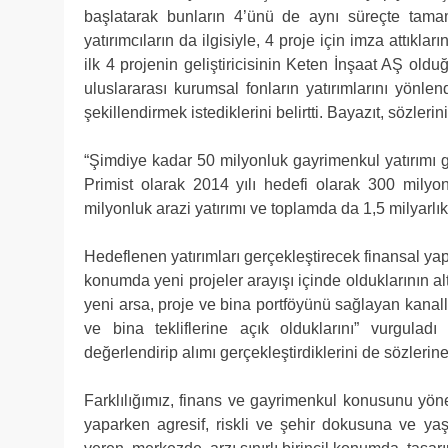
başlatarak bunların 4’ünü de aynı süreçte tamam
yatırımcıların da ilgisiyle, 4 proje için imza attıkları
ilk 4 projenin geliştiricisinin Keten İnşaat AŞ old
uluslararası kurumsal fonların yatırımlarını yönlen
şekillendirmek istediklerini belirtti. Bayazıt, sözleri
“Şimdiye kadar 50 milyonluk gayrimenkul yatırımı g
Primist olarak 2014 yılı hedefi olarak 300 milyo
milyonluk arazi yatırımı ve toplamda da 1,5 milyarlı
Hedeflenen yatırımları gerçekleştirecek finansal yap
konumda yeni projeler arayışı içinde olduklarının al
yeni arsa, proje ve bina portföyünü sağlayan kanalla
ve bina tekliflerine açık olduklarını” vurguladı 
değerlendirip alımı gerçekleştirdiklerini de sözlerine
Farklılığımız, finans ve gayrimenkul konusunu yön
yaparken agresif, riskli ve şehir dokusuna ve ya