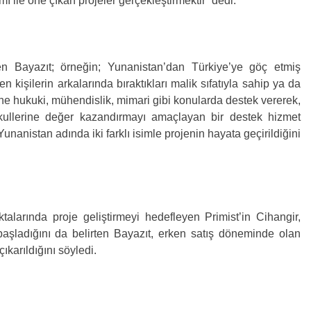
mı ile öne çıkan projeler gerçekleştirmektir” dedi.
rten Bayazıt; örneğin; Yunanistan’dan Türkiye’ye göç etmiş
kişilerin arkalarında bıraktıkları malik sıfatıyla sahip ya da
rine hukuki, mühendislik, mimari gibi konularda destek vererek,
kullerine değer kazandırmayı amaçlayan bir destek hizmet
Yunanistan adında iki farklı isimle projenin hayata geçirildiğini
ktalarında proje geliştirmeyi hedefleyen Primist’in Cihangir,
 başladığını da belirten Bayazıt, erken satış döneminde olan
ıkarıldığını söyledi.