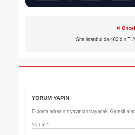
Yazı
Öncek
gezinmesi
Site İstanbul’da 400 bin TL’
YORUM YAPIN
E-posta adresiniz yayınlanmayacak.
Gerekli ala
Yorum
*