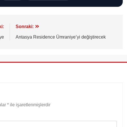
i:
Sonraki:
ye
Antasya Residence Ümraniye’yi değiştirecek
nlar
*
ile işaretlenmişlerdir