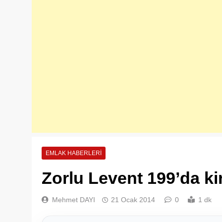
EMLAK HABERLERI
Zorlu Levent 199’da k
Mehmet DAYI
21 Ocak 2014
0
1 dk