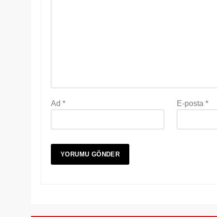
Ad
*
E-posta
*