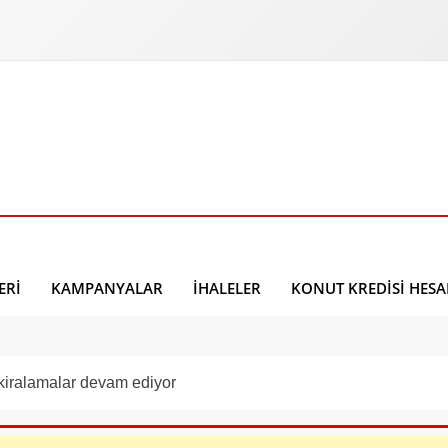
ERI
KAMPANYALAR
İHALELER
KONUT KREDISI HES
kiralamalar devam ediyor