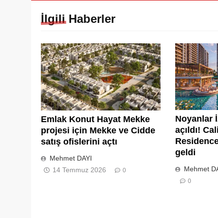
İlgili Haberler
Noyanlar İ
Emlak Konut Hayat Mekke
açıldı! Ca
projesi için Mekke ve Cidde
Residence 
satış ofislerini açtı
geldi
Mehmet DAYI
Mehmet D
14 Temmuz 2026
0
0