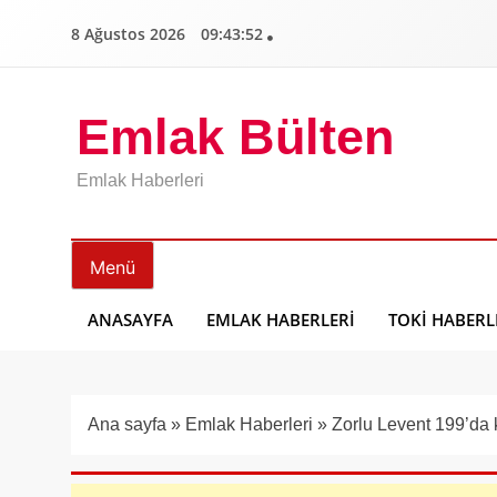
İçeriğe
8 Ağustos 2026
09:43:53
geç
Emlak Bülten
Emlak Haberleri
Menü
ANASAYFA
EMLAK HABERLERI
TOKI HABERL
Ana sayfa
»
Emlak Haberleri
»
Zorlu Levent 199’da 