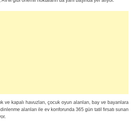
 AVM gibi önemli noktaların da yanı başında yer alıyor.
ık ve kapalı havuzları, çocuk oyun alanları, bay ve bayanlara
 dinlenme alanları ile ev konforunda 365 gün tatil fırsatı sunan
or.