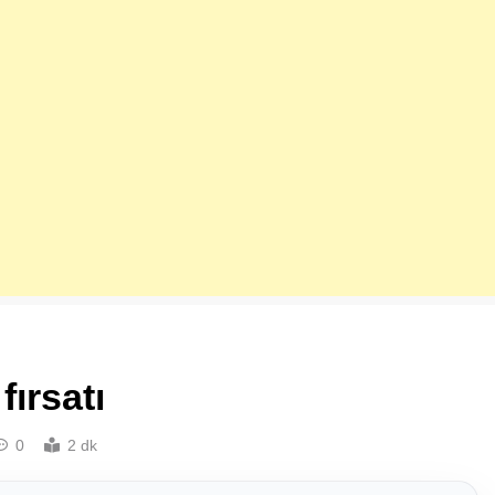
fırsatı
0
2 dk