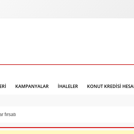
ERI
KAMPANYALAR
İHALELER
KONUT KREDISI HES
 fırsatı