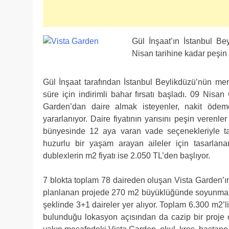
Gül İnşaat’ın İstanbul Be
Nisan tarihine kadar peşi
Gül İnşaat tarafından İstanbul Beylikdüzü’nün merk
süre için indirimli bahar fırsatı başladı. 09 Ni
Garden’dan daire almak isteyenler, nakit öde
yararlanıyor. Daire fiyatının yarısını peşin verenl
bünyesinde 12 aya varan vade seçenekleriyle taks
huzurlu bir yaşam arayan aileler için tasarlan
dublexlerin m2 fiyatı ise 2.050 TL’den başlıyor.
7 blokta toplam 78 daireden oluşan Vista Garden’ın 
planlanan projede 270 m2 büyüklüğünde soyunma o
şeklinde 3+1 daireler yer alıyor. Toplam 6.300 m2’li
bulunduğu lokasyon açısından da cazip bir proje 