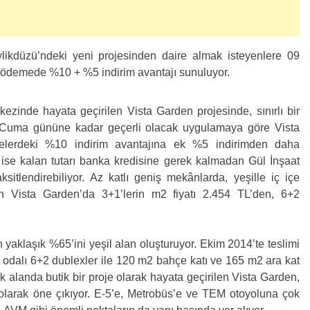
ylikdüzü’ndeki yeni projesinden daire almak isteyenlere 09
n ödemede %10 + %5 indirim avantajı sunuluyor.
ezinde hayata geçirilen Vista Garden projesinde, sınırlı bir
san Cuma gününe kadar geçerli olacak uygulamaya göre Vista
melerdeki %10 indirim avantajına ek %5 indirimden daha
er ise kalan tutarı banka kredisine gerek kalmadan Gül İnşaat
itlendirebiliyor. Az katlı geniş mekânlarda, yeşille iç içe
an Vista Garden’da 3+1’lerin m2 fiyatı 2.454 TL’den, 6+2
yaklaşık %65’ini yeşil alan oluşturuyor. Ekim 2014’te teslimi
dalı 6+2 dublexler ile 120 m2 bahçe katı ve 165 m2 ara kat
k alanda butik bir proje olarak hayata geçirilen Vista Garden,
olarak öne çıkıyor. E-5’e, Metrobüs’e ve TEM otoyoluna çok