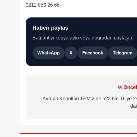
0212 856 26 66
Haberi paylaş
Bağlantıyı kopyalayın veya doğrudan paylaşın.
WhatsApp
X
Facebook
Telegram
Yazı
Öncek
gezinmesi
Avrupa Konutları TEM 2’de 523 bin TL’ye 2
dai