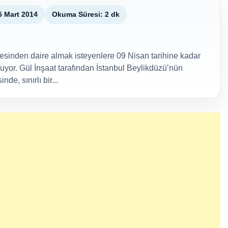
5 Mart 2014
Okuma Süresi: 2 dk
jesinden daire almak isteyenlere 09 Nisan tarihine kadar
yor. Gül İnşaat tarafından İstanbul Beylikdüzü’nün
e, sınırlı bir...