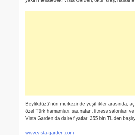
yakın mesafedeki Vista Garden, okul, kreş, hastane,
Beylikdüzü’nün merkezinde yeşillikler arasında, aç
özel Türk hamamları, saunaları, fitness salonları ve
Vista Garden’da daire fiyatları 355 bin TL’den başlıy
www.vista-garden.com