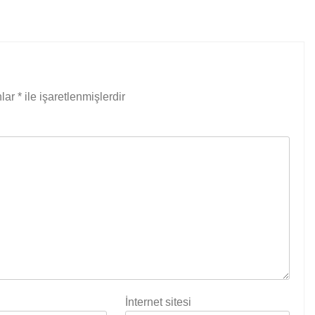
nlar
*
ile işaretlenmişlerdir
İnternet sitesi