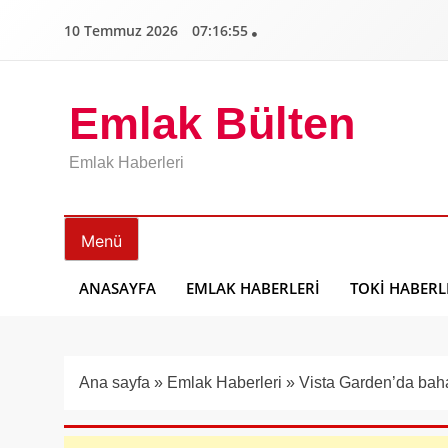
İçeriğe
10 Temmuz 2026
07:16:56
geç
Emlak Bülten
Emlak Haberleri
Menü
ANASAYFA
EMLAK HABERLERI
TOKI HABERL
Ana sayfa
»
Emlak Haberleri
»
Vista Garden’da bahar