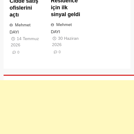
Residence
Cidde satış
için ilk
ofislerini
sinyal geldi
açtı
Mehmet
Mehmet
DAYI
DAYI
30 Haziran
14 Temmuz
2026
2026
0
0