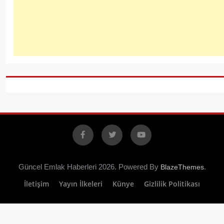
Facebook
X
YouTube
Güncel Emlak Haberleri 2026. Powered By
.
BlazeThemes
İletişim
Yayın İlkeleri
Künye
Gizlilik Politikası