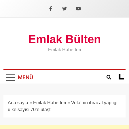
İçeriğe
geç
Facebook
X
YouTube
Emlak Bülten
Emlak Haberleri
MENÜ
Koyu
mod
aÃ§
veya
Ana sayfa
»
Emlak Haberleri
»
Vefa’nın ihracat yaptığı
kapa
ülke sayısı 70’e ulaştı