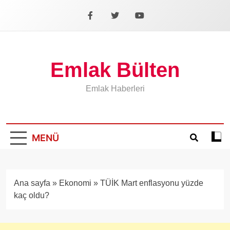
İçeriğe
geç
Facebook
X
YouTube
Emlak Bülten
Emlak Haberleri
MENÜ
Koyu
mod
aÃ§
veya
Ana sayfa
»
Ekonomi
»
TÜİK Mart enflasyonu yüzde
kapa
kaç oldu?