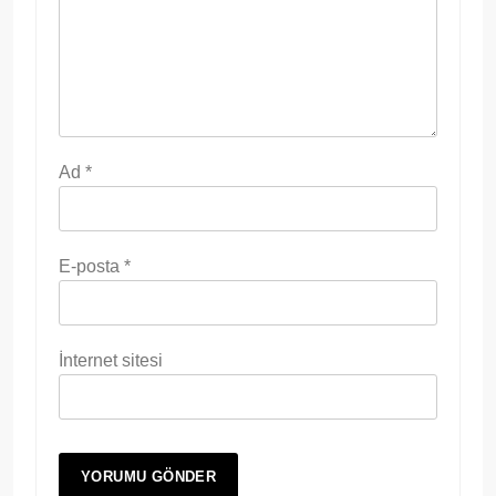
Ad
*
E-posta
*
İnternet sitesi