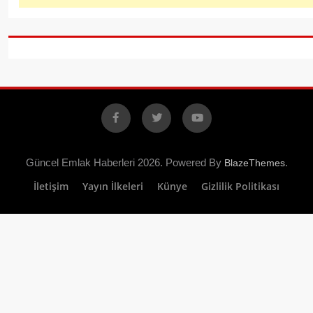
Facebook
X
YouTube
Güncel Emlak Haberleri 2026. Powered By
.
BlazeThemes
İletişim
Yayın İlkeleri
Künye
Gizlilik Politikası