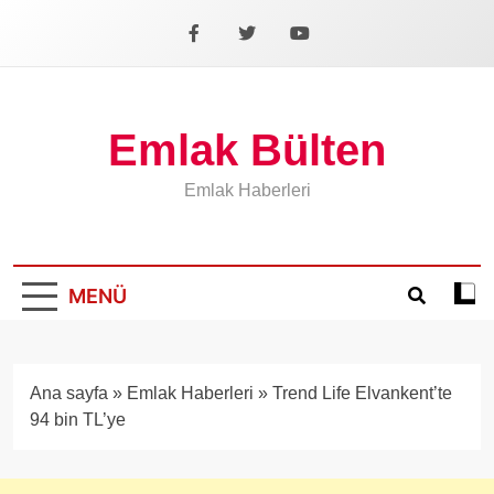
İçeriğe
geç
Facebook
X
YouTube
Emlak Bülten
Emlak Haberleri
MENÜ
Koyu
mod
aÃ§
veya
Ana sayfa
»
Emlak Haberleri
»
Trend Life Elvankent’te
kapa
94 bin TL’ye