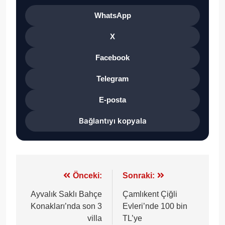
WhatsApp
X
Facebook
Telegram
E-posta
Bağlantıyı kopyala
Yazı
Önceki:
Sonraki:
gezinmesi
Ayvalık Saklı Bahçe
Çamlıkent Çiğli
Konakları’nda son 3
Evleri’nde 100 bin
villa
TL’ye