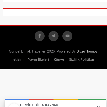
Facebook
X
YouTube
Güncel Emlak Haberleri 2026. Powered By
.
BlazeThemes
İletişim
Yayın İlkeleri
Künye
Gizlilik Politikası
×
TERCIH EDILEN KAYNAK