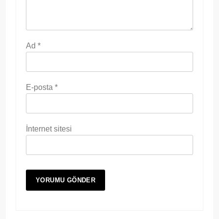
Ad
*
E-posta
*
İnternet sitesi