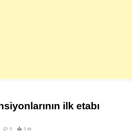
siyonlarının ilk etabı
0
3 dk