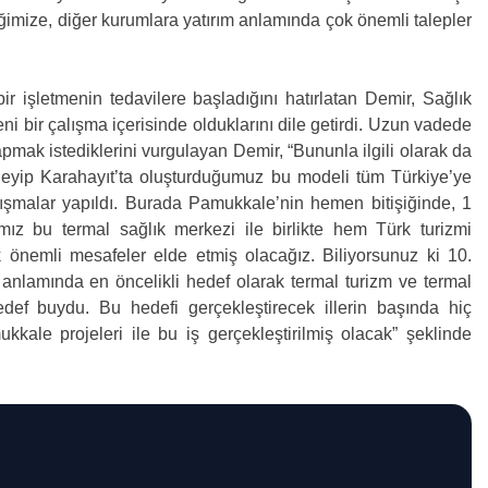
mize, diğer kurumlara yatırım anlamında çok önemli talepler
ir işletmenin tedavilere başladığını hatırlatan Demir, Sağlık
i bir çalışma içerisinde olduklarını dile getirdi. Uzun vadede
yapmak istediklerini vurgulayan Demir, “Bununla ilgili olarak da
irleyip Karahayıt’ta oluşturduğumuz bu modeli tüm Türkiye’ye
lışmalar yapıldı. Burada Pamukkale’nin hemen bitişiğinde, 1
ımız bu termal sağlık merkezi ile birlikte hem Türk turizmi
önemli mesafeler elde etmiş olacağız. Biliyorsunuz ki 10.
anlamında en öncelikli hedef olarak termal turizm ve termal
hedef buydu. Bu hedefi gerçekleştirecek illerin başında hiç
kale projeleri ile bu iş gerçekleştirilmiş olacak” şeklinde