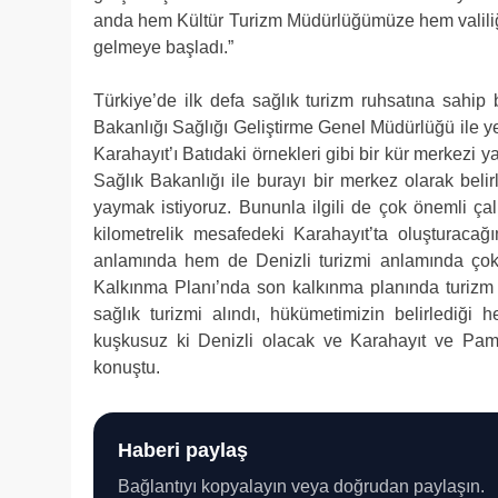
anda hem Kültür Turizm Müdürlüğümüze hem valiliği
gelmeye başladı.”
Türkiye’de ilk defa sağlık turizm ruhsatına sahip b
Bakanlığı Sağlığı Geliştirme Genel Müdürlüğü ile yen
Karahayıt’ı Batıdaki örnekleri gibi bir kür merkezi 
Sağlık Bakanlığı ile burayı bir merkez olarak bel
yaymak istiyoruz. Bununla ilgili de çok önemli ça
kilometrelik mesafedeki Karahayıt’ta oluşturacağ
anlamında hem de Denizli turizmi anlamında çok 
Kalkınma Planı’nda son kalkınma planında turizm 
sağlık turizmi alındı, hükümetimizin belirlediği 
kuşkusuz ki Denizli olacak ve Karahayıt ve Pamuk
konuştu.
Haberi paylaş
Bağlantıyı kopyalayın veya doğrudan paylaşın.