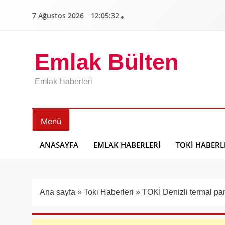
İçeriğe
7 Ağustos 2026
12:05:33
geç
Emlak Bülten
Emlak Haberleri
Menü
ANASAYFA
EMLAK HABERLERI
TOKI HABERL
Ana sayfa
»
Toki Haberleri
»
TOKİ Denizli termal pa