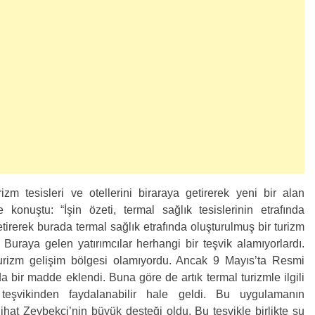
izm tesisleri ve otellerini biraraya getirerek yeni bir alan
 konuştu: “İşin özeti, termal sağlık tesislerinin etrafında
getirerek burada termal sağlık etrafında oluşturulmuş bir turizm
 Buraya gelen yatırımcılar herhangi bir teşvik alamıyorlardı.
urizm gelişim bölgesi olamıyordu. Ancak 9 Mayıs’ta Resmi
bir madde eklendi. Buna göre de artık termal turizmle ilgili
teşvikinden faydalanabilir hale geldi. Bu uygulamanın
at Zeybekci’nin büyük desteği oldu. Bu teşvikle birlikte şu