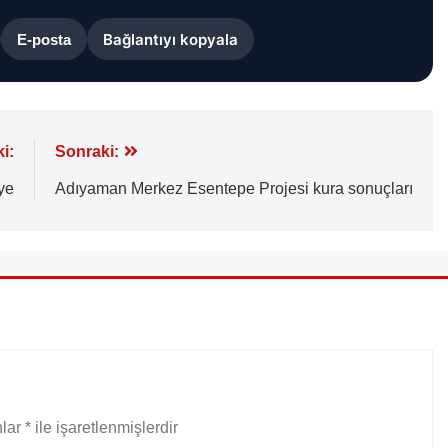
Bağlantıyı kopyala
E-posta
i:
Sonraki:
ye
Adıyaman Merkez Esentepe Projesi kura sonuçları
nlar
*
ile işaretlenmişlerdir