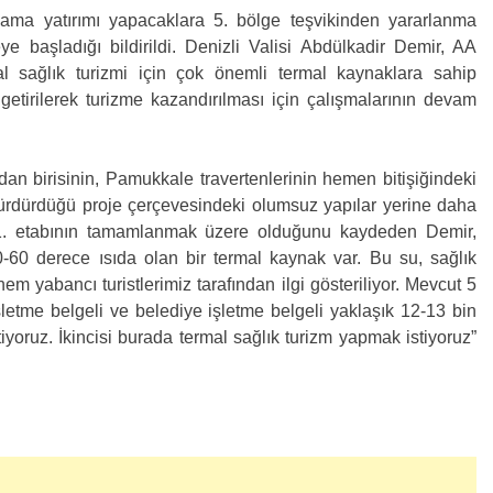
klama yatırımı yapacaklara 5. bölge teşvikinden yararlanma
e başladığı bildirildi. Denizli Valisi Abdülkadir Demir, AA
al sağlık turizmi için çok önemli termal kaynaklara sahip
 getirilerek turizme kazandırılması için çalışmalarının devam
rdan birisinin, Pamukkale travertenlerinin hemen bitişiğindeki
sürdürdüğü proje çerçevesindeki olumsuz yapılar yerine daha
ın 1. etabının tamamlanmak üzere olduğunu kaydeden Demir,
0-60 derece ısıda olan bir termal kaynak var. Bu su, sağlık
 yabancı turistlerimiz tarafından ilgi gösteriliyor. Mevcut 5
şletme belgeli ve belediye işletme belgeli yaklaşık 12-13 bin
tiyoruz. İkincisi burada termal sağlık turizm yapmak istiyoruz”
”