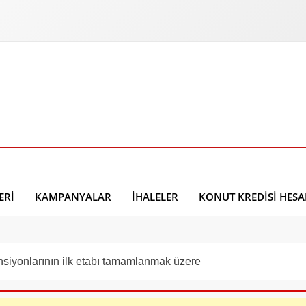
ERI
KAMPANYALAR
İHALELER
KONUT KREDISI HES
nsiyonlarının ilk etabı tamamlanmak üzere