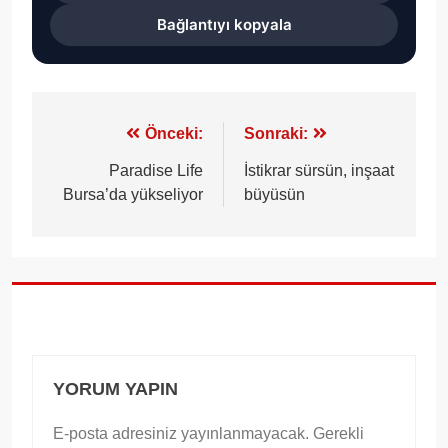
Bağlantıyı kopyala
Yazı
Önceki:
Sonraki:
gezinmesi
Paradise Life
İstikrar sürsün, inşaat
Bursa’da yükseliyor
büyüsün
YORUM YAPIN
E-posta adresiniz yayınlanmayacak.
Gerekli