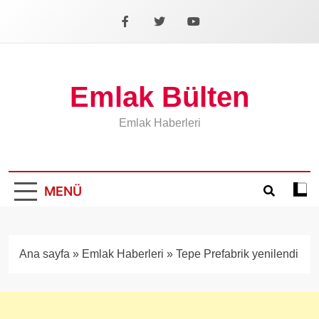
İçeriğe
geç
Facebook
X
YouTube
Emlak Bülten
Emlak Haberleri
MENÜ
Koyu
mod
aÃ§
veya
Ana sayfa
»
Emlak Haberleri
»
Tepe Prefabrik yenilendi
kapa