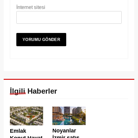
İnternet sitesi
İlgili Haberler
Noyanlar
Emlak
İzmir satış
Konut Hayat