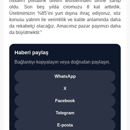
modern prefabrik üretim tesislerinden birine sahip
oldu. Son beş yılda ciromuzu 8 kat arttırdık.
Üretimimizin %85’ini yurt dışına ihraç ediyoruz, söz
konusu yatırım ile verimlilik ve kalite anlamında daha
da rekabetçi olacağız. Amacımız pazar payımızı daha
da büyütmektir.”
Haberi paylaş
Bağlantıyı kopyalayın veya doğrudan paylaşın.
WhatsApp
X
Facebook
Telegram
E-posta