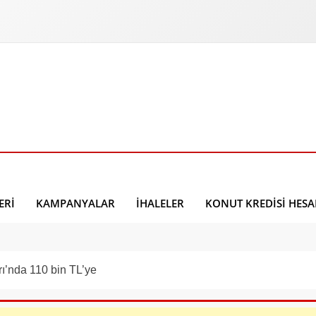
ERI
KAMPANYALAR
İHALELER
KONUT KREDISI HES
rı’nda 110 bin TL’ye