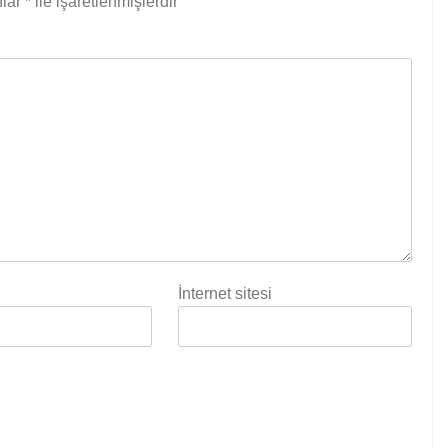
nlar
*
ile işaretlenmişlerdir
İnternet sitesi