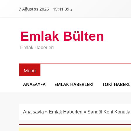
İçeriğe
7 Ağustos 2026
19:41:40
geç
Emlak Bülten
Emlak Haberleri
Menü
ANASAYFA
EMLAK HABERLERI
TOKI HABERL
Ana sayfa
»
Emlak Haberleri
»
Sarıgöl Kent Konutla