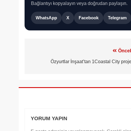
Bağlantıyı kopyalayın veya doğrudan paylaşın.
WhatsApp
X
Facebook
Telegram
Yazı
Öncek
gezinmesi
Özyurtlar İnşaat’tan 1Coastal City proje
YORUM YAPIN