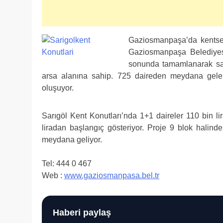
Gaziosmanpaşa’da kentsel
Gaziosmanpaşa Belediyesi 
sonunda tamamlanarak sahi
arsa alanına sahip. 725 daireden meydana gele
oluşuyor.
Sarıgöl Kent Konutları’nda 1+1 daireler 110 bin li
liradan başlangıç gösteriyor. Proje 9 blok halinde
meydana geliyor.
Tel: 444 0 467
Web :
www.gaziosmanpasa.bel.tr
Haberi paylaş