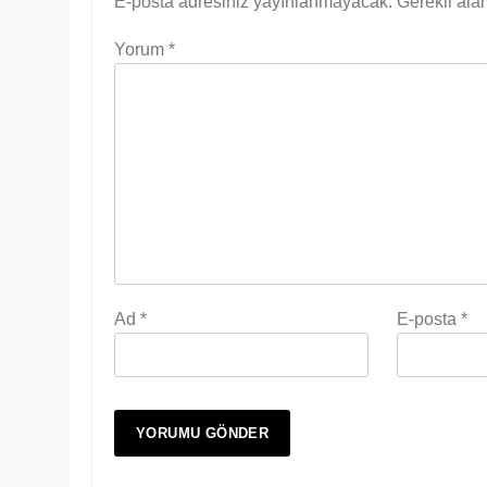
E-posta adresiniz yayınlanmayacak.
Gerekli ala
Yorum
*
Ad
*
E-posta
*