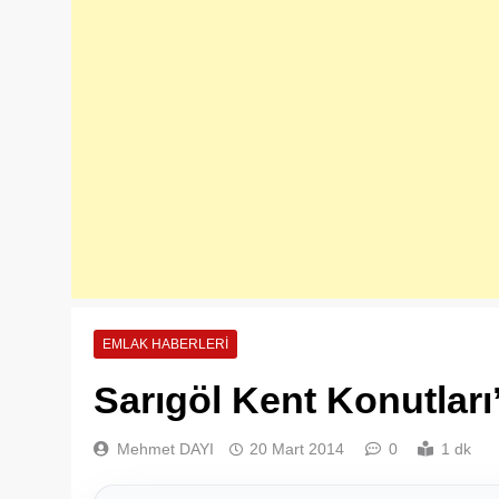
EMLAK HABERLERI
Sarıgöl Kent Konutları
Mehmet DAYI
20 Mart 2014
0
1 dk