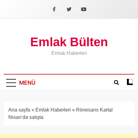
İçeriğe
geç
Facebook
X
YouTube
Emlak Bülten
Emlak Haberleri
MENÜ
Koyu
mod
aÃ§
veya
Ana sayfa
»
Emlak Haberleri
»
Rönesans Kartal
kapa
Nisan’da satışta