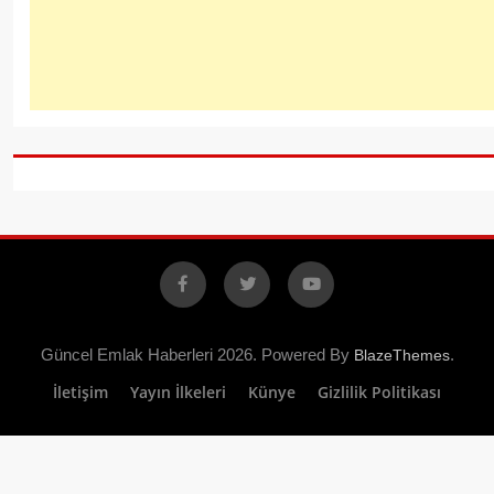
Facebook
X
YouTube
Güncel Emlak Haberleri 2026. Powered By
.
BlazeThemes
İletişim
Yayın İlkeleri
Künye
Gizlilik Politikası