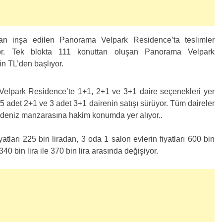
dan inşa edilen Panorama Velpark Residence’ta teslimler
yor. Tek blokta 111 konuttan oluşan Panorama Velpark
in TL’den başlıyor.
Velpark Residence’te 1+1, 2+1 ve 3+1 daire seçenekleri yer
 adet 2+1 ve 3 adet 3+1 dairenin satışı sürüyor. Tüm daireler
 deniz manzarasına hakim konumda yer alıyor..
tları 225 bin liradan, 3 oda 1 salon evlerin fiyatları 600 bin
 340 bin lira ile 370 bin lira arasında değişiyor.