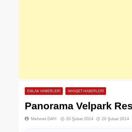
EMLAK HABERLERI
MANŞET HABERLERI
Panorama Velpark Resi
Mehmet DAYI
20 Şubat 2014
20 Şubat 2014