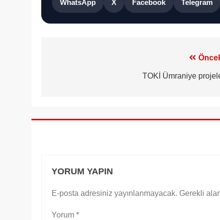
WhatsApp
X
Facebook
Telegram
Yazı
Öncek
gezinmesi
TOKİ Ümraniye projele
YORUM YAPIN
E-posta adresiniz yayınlanmayacak.
Gerekli ala
Yorum
*