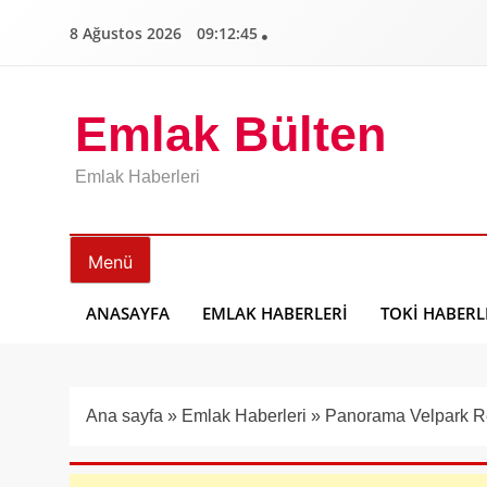
İçeriğe
8 Ağustos 2026
09:12:46
geç
Emlak Bülten
Emlak Haberleri
Menü
ANASAYFA
EMLAK HABERLERI
TOKI HABERL
Ana sayfa
»
Emlak Haberleri
»
Panorama Velpark Re