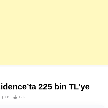
dence’ta 225 bin TL’ye
0
1 dk