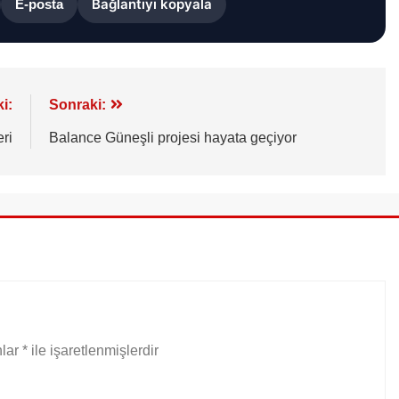
Bağlantıyı kopyala
E-posta
i:
Sonraki:
ri
Balance Güneşli projesi hayata geçiyor
nlar
*
ile işaretlenmişlerdir