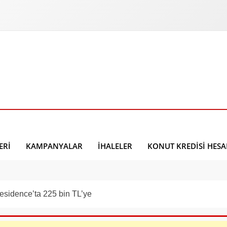
ERI
KAMPANYALAR
İHALELER
KONUT KREDISI HES
sidence’ta 225 bin TL’ye