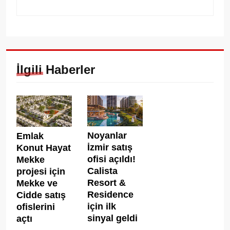
İlgili Haberler
Noyanlar
Emlak
İzmir satış
Konut Hayat
ofisi açıldı!
Mekke
Calista
projesi için
Resort &
Mekke ve
Residence
Cidde satış
için ilk
ofislerini
sinyal geldi
açtı