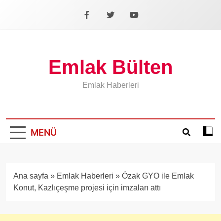
İçeriğe
geç
Facebook
X
YouTube
Emlak Bülten
Emlak Haberleri
MENÜ
Koyu
mod
aÃ§
veya
Ana sayfa
»
Emlak Haberleri
»
Özak GYO ile Emlak
kapa
Konut, Kazlıçeşme projesi için imzaları attı