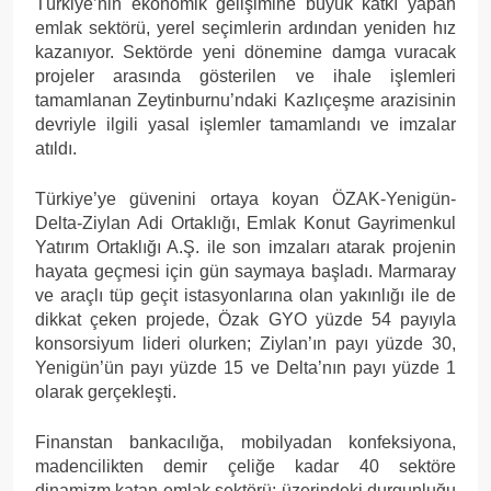
Türkiye’nin ekonomik gelişimine büyük katkı yapan
emlak sektörü, yerel seçimlerin ardından yeniden hız
kazanıyor. Sektörde yeni dönemine damga vuracak
projeler arasında gösterilen ve ihale işlemleri
tamamlanan Zeytinburnu’ndaki Kazlıçeşme arazisinin
devriyle ilgili yasal işlemler tamamlandı ve imzalar
atıldı.
Türkiye’ye güvenini ortaya koyan ÖZAK-Yenigün-
Delta-Ziylan Adi Ortaklığı, Emlak Konut Gayrimenkul
Yatırım Ortaklığı A.Ş. ile son imzaları atarak projenin
hayata geçmesi için gün saymaya başladı. Marmaray
ve araçlı tüp geçit istasyonlarına olan yakınlığı ile de
dikkat çeken projede, Özak GYO yüzde 54 payıyla
konsorsiyum lideri olurken; Ziylan’ın payı yüzde 30,
Yenigün’ün payı yüzde 15 ve Delta’nın payı yüzde 1
olarak gerçekleşti.
Finanstan bankacılığa, mobilyadan konfeksiyona,
madencilikten demir çeliğe kadar 40 sektöre
dinamizm katan emlak sektörü; üzerindeki durgunluğu