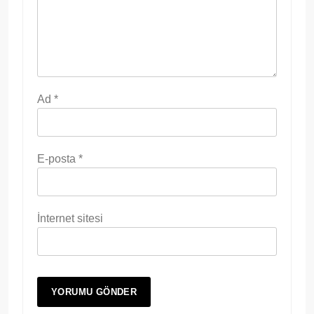
Ad
*
E-posta
*
İnternet sitesi