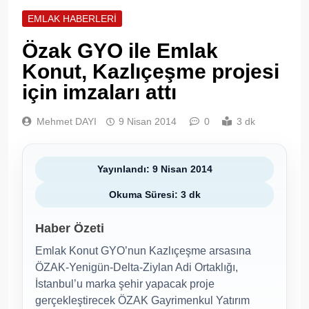
EMLAK HABERLERI
Özak GYO ile Emlak
Konut, Kazlıçeşme projesi
için imzaları attı
Mehmet DAYI
9 Nisan 2014
0
3 dk
Yayınlandı: 9 Nisan 2014
Okuma Süresi: 3 dk
Haber Özeti
Emlak Konut GYO’nun Kazlıçeşme arsasına
ÖZAK-Yenigün-Delta-Ziylan Adi Ortaklığı,
İstanbul’u marka şehir yapacak proje
gerçekleştirecek ÖZAK Gayrimenkul Yatırım