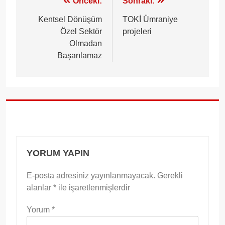
Yazı
Önceki:
Sonraki:
gezinmesi
Kentsel Dönüşüm
TOKİ Ümraniye
Özel Sektör
projeleri
Olmadan
Başarılamaz
YORUM YAPIN
E-posta adresiniz yayınlanmayacak.
Gerekli
alanlar
*
ile işaretlenmişlerdir
Yorum
*