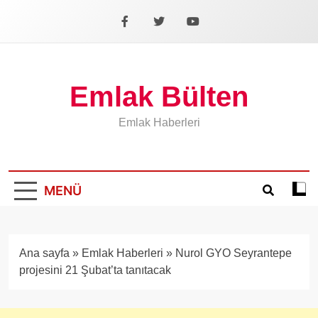
İçeriğe
geç
Facebook
X
YouTube
Emlak Bülten
Emlak Haberleri
MENÜ
Koyu
mod
aÃ§
veya
Ana sayfa
»
Emlak Haberleri
»
Nurol GYO Seyrantepe
kapa
projesini 21 Şubat’ta tanıtacak