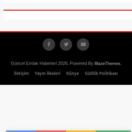
Facebook
X
YouTube
Güncel Emlak Haberleri 2026. Powered By
.
BlazeThemes
İletişim
Yayın İlkeleri
Künye
Gizlilik Politikası