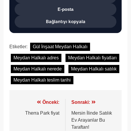
E-posta
Bağlantıyı kopyala
Etiketler:
Gül İnşaat Meydan Halkalı
Meydan Halkalı adres
Meydan Halkalı fiyatları
Meydan Halkalı nerede
Meydan Halkalı satılık
Meydan Halkalı teslim tarihi
Yazı
Önceki:
Sonraki:
gezinmesi
Therra Park fiyat
Mersin İlinde Satılık
Ev Arayanlar Bu
Taraftan!