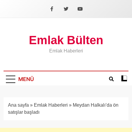
İçeriğe
geç
Facebook
X
YouTube
Emlak Bülten
Emlak Haberleri
MENÜ
Koyu
mod
aÃ§
veya
Ana sayfa
»
Emlak Haberleri
»
Meydan Halkalı’da ön
kapa
satışlar başladı