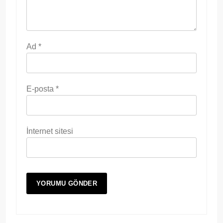
Ad
*
E-posta
*
İnternet sitesi