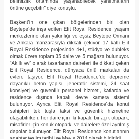
belirsizlik ortamında yaşanabilecek yanıltmaların
önüne geçebilir” diye konuştu.
Başkent’in öne çıkan bölgelerinden biri olan
Beytepe’de inşa edilen Elit Royal Residence, yaşam
merkezlerine olan yakınlığı ve eşsiz Beytepe Ormanı
ve Ankara manzarasıyla dikkati çekiyor. 17 katlı Elit
Royal Residence projesinde 4+1, stüdyo ve dubleks
olmak üzere toplam 35 daire ve 5 mağaza bulunuyor.
“Akıllı ev” olarak tasarlanan daireleri ile dikkati çeken
Elit Royal Residence, dünyaca ünlü markaları da
evlere taşıyor. Elit Royal Residence’de depreme
dayanıklı beton yapısı, jeneratör sistemi, 24 saat
konsiyerj ve güvenilir personel hizmeti, katlarda ve
residence dışında kapalı devre kamera sistemi
bulunuyor. Ayrıca Elit Royal Residence’da konut
sahipleri tek tuşla taksi ve güvenlik hizmetine
ulaşabilirken, her daire için iki kapalı, bir açık otopark,
misafirler için konuk otoparkı ve dairelere özel ayrılmış
depolar bulunuyor. Elit Royal Residence konutlarının
anahtar teslim tarihi ise Mayıs 2014 olarak bildirildi.