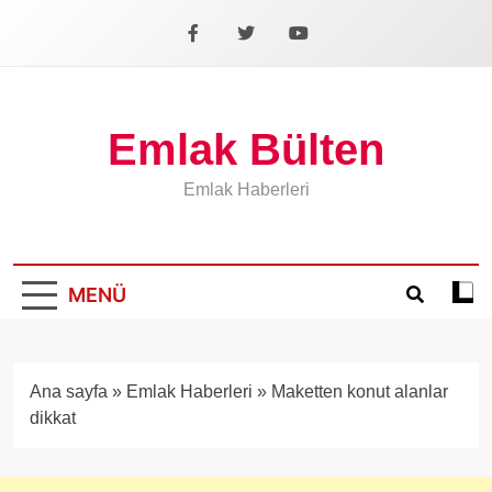
İçeriğe
geç
Facebook
X
YouTube
Emlak Bülten
Emlak Haberleri
MENÜ
Koyu
mod
aÃ§
veya
Ana sayfa
»
Emlak Haberleri
»
Maketten konut alanlar
kapa
dikkat