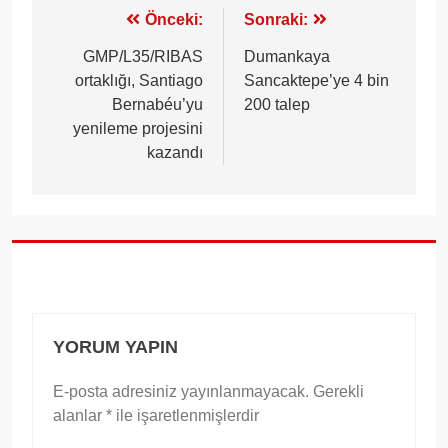
Yazı
Önceki:
Sonraki:
gezinmesi
GMP/L35/RIBAS
Dumankaya
ortaklığı, Santiago
Sancaktepe’ye 4 bin
Bernabéu’yu
200 talep
yenileme projesini
kazandı
YORUM YAPIN
E-posta adresiniz yayınlanmayacak.
Gerekli
alanlar
*
ile işaretlenmişlerdir