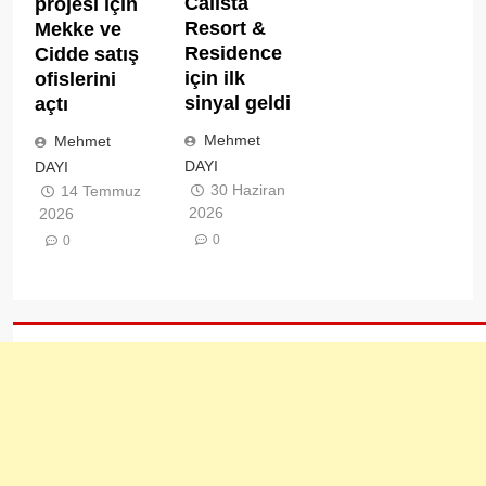
Calista
projesi için
Resort &
Mekke ve
Residence
Cidde satış
için ilk
ofislerini
sinyal geldi
açtı
Mehmet
Mehmet
DAYI
DAYI
30 Haziran
14 Temmuz
2026
2026
0
0