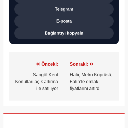
Telegram
E-posta
Bağlantıyı kopyala
Yazı
Önceki:
Sonraki:
gezinmesi
Sarıgöl Kent
Haliç Metro Köprüsü,
Konutları açık artırma
Fatih’te emlak
ile satılıyor
fiyatlarını artırdı