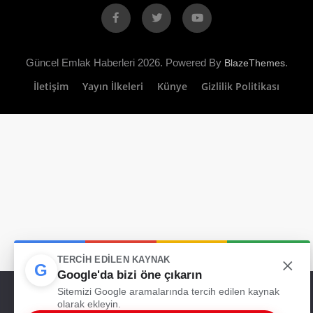
Facebook
X
YouTube
Güncel Emlak Haberleri 2026. Powered By
.
BlazeThemes
İletişim
Yayın İlkeleri
Künye
Gizlilik Politikası
×
TERCIH EDILEN KAYNAK
G
Google'da bizi öne çıkarın
Web sitemizde size en iyi deneyimi sunabilmemiz için çerezleri
Sitemizi Google aramalarında tercih edilen kaynak
kullanıyoruz. Bu siteyi kullanmaya devam ederseniz, bunu kabul
olarak ekleyin.