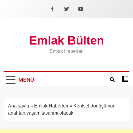
İçeriğe
geç
Facebook
X
YouTube
Emlak Bülten
Emlak Haberleri
MENÜ
Koyu
mod
aÃ§
veya
Ana sayfa
»
Emlak Haberleri
»
Kentsel dönüşümün
kapa
anahtarı yaşam tasarımı olacak