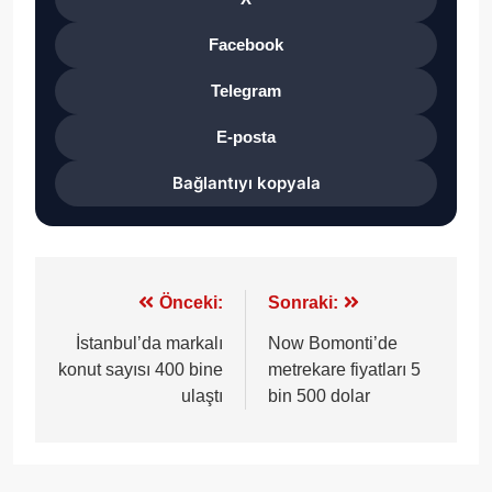
Facebook
Telegram
E-posta
Bağlantıyı kopyala
Yazı
Önceki:
Sonraki:
gezinmesi
İstanbul’da markalı
Now Bomonti’de
konut sayısı 400 bine
metrekare fiyatları 5
ulaştı
bin 500 dolar