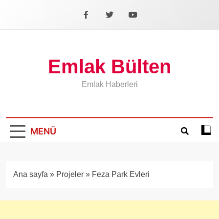
İçeriğe
geç
Facebook
X
YouTube
Emlak Bülten
Emlak Haberleri
MENÜ
Koyu
mod
aÃ§
veya
Ana sayfa
»
Projeler
»
Feza Park Evleri
kapa