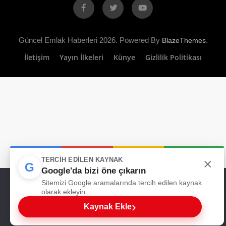
Facebook
X
YouTube
Güncel Emlak Haberleri 2026. Powered By
.
BlazeThemes
İletişim
Yayın İlkeleri
Künye
Gizlilik Politikası
×
TERCIH EDILEN KAYNAK
G
Google'da bizi öne çıkarın
Web sitemizde size en iyi deneyimi sunabilmemiz için çerezleri
Sitemizi Google aramalarında tercih edilen kaynak
kullanıyoruz. Bu siteyi kullanmaya devam ederseniz, bunu kabul
olarak ekleyin.
ettiğinizi varsayarız.
›
Kaynak Ekle
Tamam