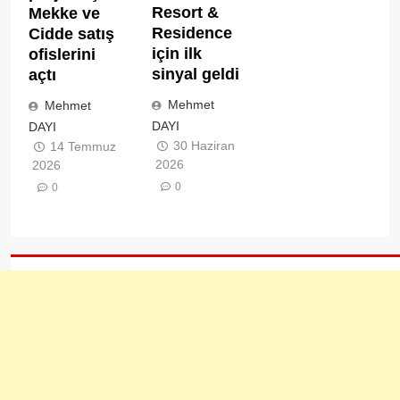
Resort &
Mekke ve
Residence
Cidde satış
için ilk
ofislerini
sinyal geldi
açtı
Mehmet
Mehmet
DAYI
DAYI
30 Haziran
14 Temmuz
2026
2026
0
0