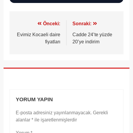
Yazı
Önceki:
Sonraki:
gezinmesi
Evimiz Kocaeli daire
Cadde 24’te yüzde
fiyatları
20’ye indirim
YORUM YAPIN
E-posta adresiniz yayınlanmayacak.
Gerekli
alanlar
*
ile işaretlenmişlerdir
Yorum
*