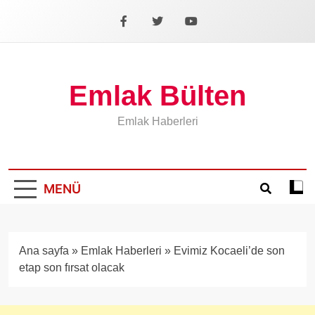
İçeriğe
geç
Facebook
X
YouTube
Emlak Bülten
Emlak Haberleri
MENÜ
Koyu
mod
aÃ§
veya
Ana sayfa
»
Emlak Haberleri
»
Evimiz Kocaeli’de son
kapa
etap son fırsat olacak