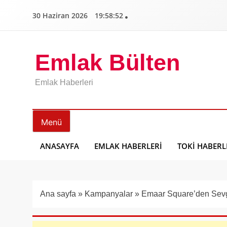
İçeriğe
30 Haziran 2026
19:58:53
geç
Emlak Bülten
Emlak Haberleri
Menü
ANASAYFA
EMLAK HABERLERI
TOKI HABERL
Ana sayfa
»
Kampanyalar
»
Emaar Square’den Sevgi