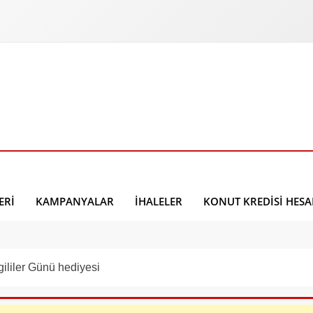
ERI
KAMPANYALAR
İHALELER
KONUT KREDISI HES
liler Günü hediyesi