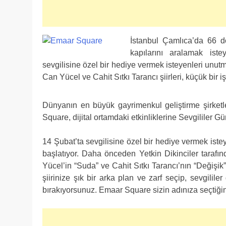
İstanbul Çamlıca’da 66 d
kapılarını aralamak is
sevgilisine özel bir hediye vermek isteyenleri unutm
Can Yücel ve Cahit Sıtkı Tarancı şiirleri, küçük bir i
Dünyanın en büyük gayrimenkul geliştirme şirketle
Square, dijital ortamdaki etkinliklerine Sevgililer G
14 Şubat’ta sevgilisine özel bir hediye vermek is
başlatıyor. Daha önceden Yetkin Dikinciler tarafı
Yücel’in “Suda” ve Cahit Sıtkı Tarancı’nın “Değişik” 
şiirinize şık bir arka plan ve zarf seçip, sevgililer
bırakıyorsunuz. Emaar Square sizin adınıza seçtiğini