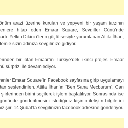
önüm arazi üzerine kurulan ve yepyeni bir yaşam tarzının
teyenlere hitap eden Emaar Square, Sevgiller Günü’nde
adı. Yetkin Dikinci’lerin güçlü sesiyle yorumlanan Attila İlhan,
şlemle sizin adınıza sevgilinize gidiyor.
rinden biri olan Emaar’ın Türkiye’deki ikinci projesi Emaar
ünü sürprizi ile devam ediyor.
teyenler Emaar Square’in Facebook sayfasına girip uygulamayı
ndan seslendirilen, Attila İlhan’ın “Ben Sana Mecburum”, Can
şiirlerinden birini seçilerek işlem başlatılıyor. Sonrasında ise
 gününde gönderilmesini istediğiniz kişinin iletişim bilgilerini
z şiiri 14 Şubat’ta sevgilinizin facebook adresine gönderiyor.