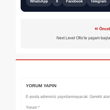
WhatsApp
X
Facebook
Telegram
Yazı
Öncek
gezinmesi
Next Level Ofis’te yaşam başla
YORUM YAPIN
E-posta adresiniz yayınlanmayacak.
Gerekli ala
Yorum
*