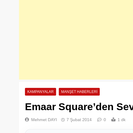
KAMPANYALAR
MANŞET HABERLERI
Emaar Square’den Sevg
Mehmet DAYI
7 Şubat 2014
0
1 dk