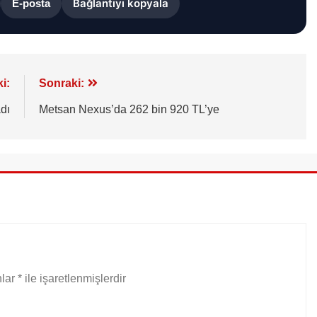
Bağlantıyı kopyala
E-posta
i:
Sonraki:
dı
Metsan Nexus’da 262 bin 920 TL’ye
nlar
*
ile işaretlenmişlerdir