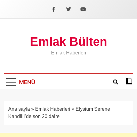
İçeriğe
geç
Facebook
X
YouTube
Emlak Bülten
Emlak Haberleri
MENÜ
Koyu
mod
aÃ§
veya
Ana sayfa
»
Emlak Haberleri
»
Elysium Serene
kapa
Kandilli’de son 20 daire