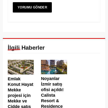
İlgili Haberler
Noyanlar
Emlak
İzmir satış
Konut Hayat
ofisi açıldı!
Mekke
Calista
projesi için
Resort &
Mekke ve
Residence
Cidde satış