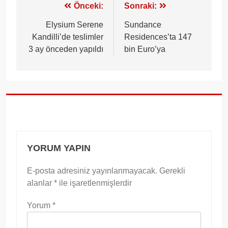
Yazı
Önceki:
Sonraki:
gezinmesi
Elysium Serene
Sundance
Kandilli’de teslimler
Residences’ta 147
3 ay önceden yapıldı
bin Euro’ya
YORUM YAPIN
E-posta adresiniz yayınlanmayacak.
Gerekli
alanlar
*
ile işaretlenmişlerdir
Yorum
*