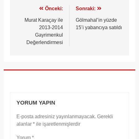
Yazı
Önceki:
Sonraki:
gezinmesi
Murat Karaçay ile
Gölmahal’in yüzde
2013-2014
15’i yabancıya satıldı
Gayrimenkul
Değerlendirmesi
YORUM YAPIN
E-posta adresiniz yayınlanmayacak.
Gerekli
alanlar
*
ile işaretlenmişlerdir
Yorum
*