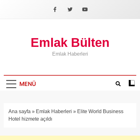
İçeriğe
geç
Facebook
X
YouTube
Emlak Bülten
Emlak Haberleri
MENÜ
Koyu
mod
aÃ§
veya
Ana sayfa
»
Emlak Haberleri
»
Elite World Business
kapa
Hotel hizmete açıldı