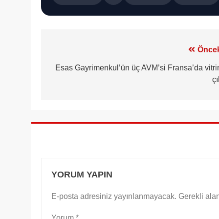
Yazı
Öncek
gezinmesi
Esas Gayrimenkul’ün üç AVM’si Fransa’da vitri
çı
YORUM YAPIN
E-posta adresiniz yayınlanmayacak.
Gerekli ala
Yorum
*