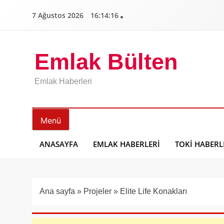
İçeriğe
7 Ağustos 2026
16:14:17
geç
Emlak Bülten
Emlak Haberleri
Menü
ANASAYFA
EMLAK HABERLERI
TOKI HABERL
Ana sayfa
»
Projeler
»
Elite Life Konakları