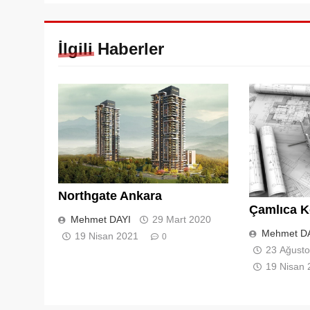
İlgili Haberler
Northgate Ankara
Çamlıca K
Mehmet DAYI
29 Mart 2020
Mehmet D
19 Nisan 2021
0
23 Ağusto
19 Nisan 