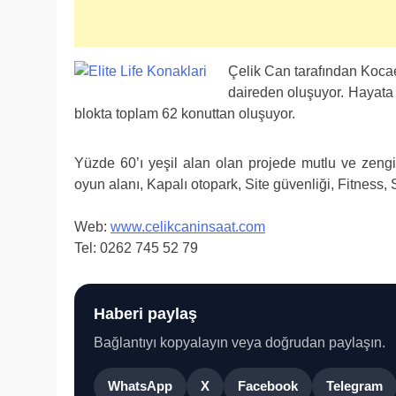
Çelik Can tarafından Kocael
daireden oluşuyor. Hayata d
blokta toplam 62 konuttan oluşuyor.
Yüzde 60’ı yeşil alan olan projede mutlu ve zeng
oyun alanı, Kapalı otopark, Site güvenliği, Fitness,
Web:
www.celikcaninsaat.com
Tel: 0262 745 52 79
Haberi paylaş
Bağlantıyı kopyalayın veya doğrudan paylaşın.
WhatsApp
X
Facebook
Telegram