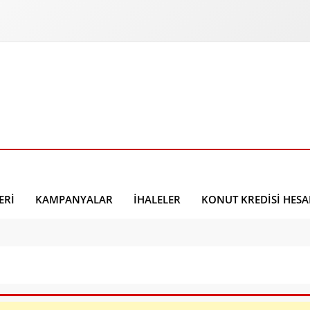
ERI
KAMPANYALAR
İHALELER
KONUT KREDISI HES