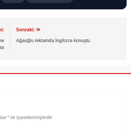
i:
Sonraki:
ne
Ağaoğlu reklamda İngilizce konuştu
ktı
nlar
*
ile işaretlenmişlerdir