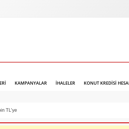
ERI
KAMPANYALAR
İHALELER
KONUT KREDISI HES
bin TL’ye