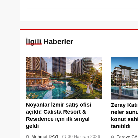
İlgili Haberler
Noyanlar İzmir satış ofisi
Zeray Kat
açıldı! Calista Resort &
neler sunu
Residence için ilk sinyal
konut sahi
geldi
tanıtıldı
Mehmet DAYI
30 Haziran 2026
Feraye ÇA