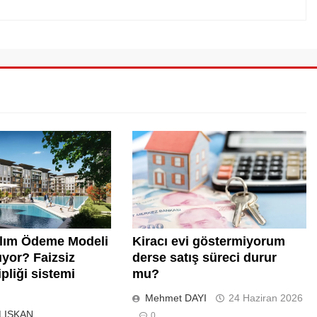
ılım Ödeme Modeli
Kiracı evi göstermiyorum
yor? Faizsiz
derse satış süreci durur
pliği sistemi
mu?
Mehmet DAYI
24 Haziran 2026
LIŞKAN
0