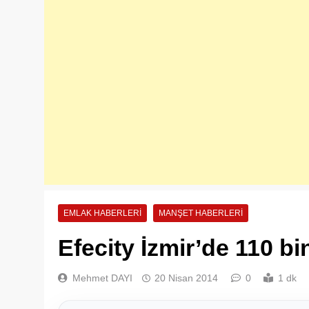
EMLAK HABERLERI
MANŞET HABERLERI
Efecity İzmir’de 110 bi
Mehmet DAYI
20 Nisan 2014
0
1 dk