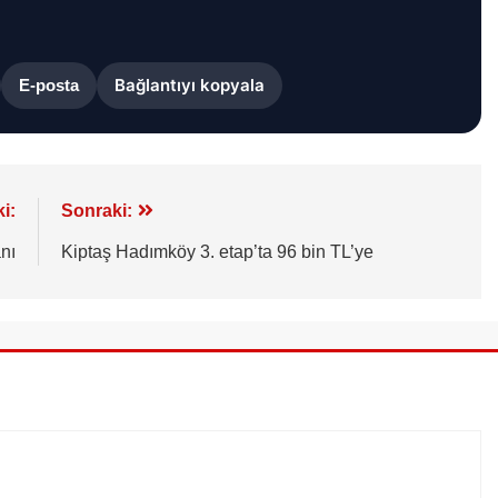
Bağlantıyı kopyala
E-posta
i:
Sonraki:
nı
Kiptaş Hadımköy 3. etap’ta 96 bin TL’ye