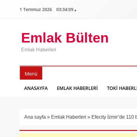
İçeriğe
1 Temmuz 2026
03:34:10
geç
Emlak Bülten
Emlak Haberleri
Menü
ANASAYFA
EMLAK HABERLERI
TOKI HABERL
Ana sayfa
»
Emlak Haberleri
»
Efecity İzmir’de 110 