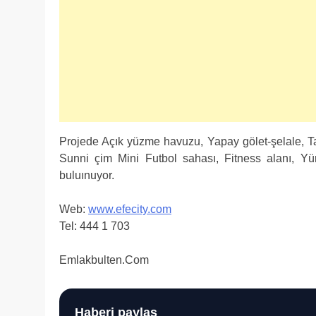
Projede Açık yüzme havuzu, Yapay gölet-şelale, Ta
Sunni çim Mini Futbol sahası, Fitness alanı, Yür
buluınuyor.
Web:
www.efecity.com
Tel: 444 1 703
Emlakbulten.Com
Haberi paylaş