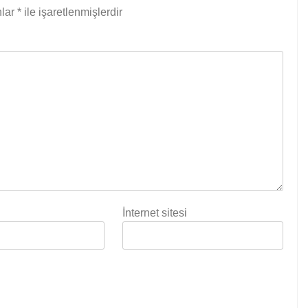
nlar
*
ile işaretlenmişlerdir
İnternet sitesi