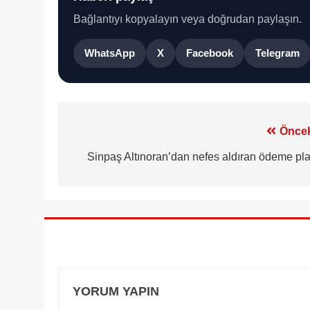
Bağlantıyı kopyalayın veya doğrudan paylaşın.
WhatsApp
X
Facebook
Telegram
Yazı
Öncek
gezinmesi
Sinpaş Altınoran’dan nefes aldıran ödeme pla
YORUM YAPIN