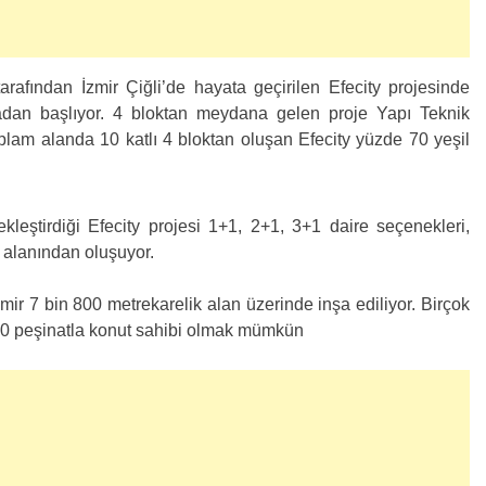
arafından İzmir Çiğli’de hayata geçirilen Efecity projesinde
iradan başlıyor. 4 bloktan meydana gelen proje Yapı Teknik
plam alanda 10 katlı 4 bloktan oluşan Efecity yüzde 70 yeşil
kleştirdiği Efecity projesi 1+1, 2+1, 3+1 daire seçenekleri,
 alanından oluşuyor.
ir 7 bin 800 metrekarelik alan üzerinde inşa ediliyor. Birçok
e 30 peşinatla konut sahibi olmak mümkün