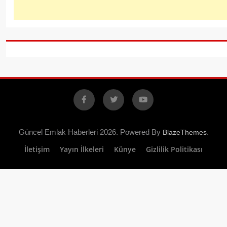
Facebook
X
YouTube
Güncel Emlak Haberleri 2026. Powered By
.
BlazeThemes
İletişim
Yayın İlkeleri
Künye
Gizlilik Politikası