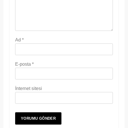
Ad
*
E-posta
*
İnternet sitesi