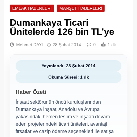
EMLAK HABERLERI
MANŞET HABERLERI
Dumankaya Ticari
Ünitelerde 126 bin TL’ye
Mehmet DAYI
28 Şubat 2014
0
1 dk
Yayınlandı: 28 Şubat 2014
Okuma Süresi: 1 dk
Haber Özeti
İnşaat sektörünün öncü kuruluşlarından
Dumankaya İnşaat, Anadolu ve Avrupa
yakasındaki hemen teslim ve inşaatı devam
eden projelerindeki ticari üniteleri, avantajlı
fırsatlar ve cazip ödeme seçenekleri ile satışa