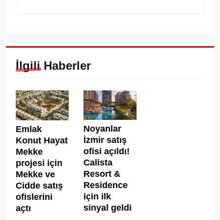
İlgili Haberler
Noyanlar
Emlak
İzmir satış
Konut Hayat
ofisi açıldı!
Mekke
Calista
projesi için
Resort &
Mekke ve
Residence
Cidde satış
için ilk
ofislerini
sinyal geldi
açtı