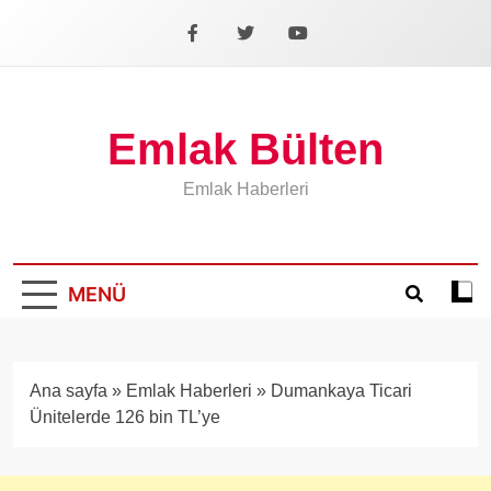
İçeriğe
geç
Facebook
X
YouTube
Emlak Bülten
Emlak Haberleri
MENÜ
Koyu
mod
aÃ§
veya
Ana sayfa
»
Emlak Haberleri
»
Dumankaya Ticari
kapa
Ünitelerde 126 bin TL’ye