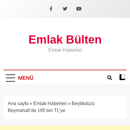
İçeriğe
geç
Facebook
X
YouTube
Emlak Bülten
Emlak Haberleri
MENÜ
Koyu
mod
aÃ§
veya
Ana sayfa
»
Emlak Haberleri
»
Beylikdüzü
kapa
Beymahall’de 195 bin TL’ye