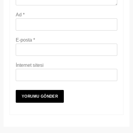
Ad
*
E-posta
*
İnternet sitesi