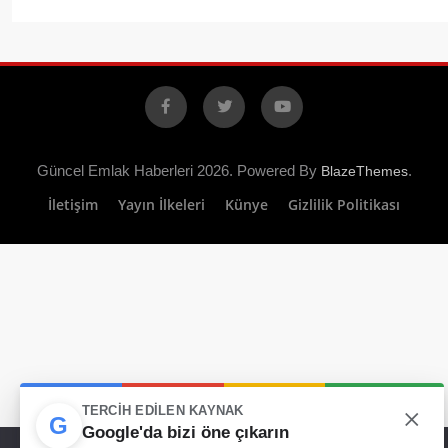
Facebook
X
YouTube
Güncel Emlak Haberleri 2026. Powered By
.
BlazeThemes
İletişim
Yayın İlkeleri
Künye
Gizlilik Politikası
×
TERCIH EDILEN KAYNAK
G
Google'da bizi öne çıkarın