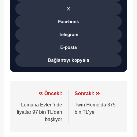
X
Facebook
Telegram
E-posta
Bağlantıyı kopyala
Yazı
Önceki:
Sonraki:
gezinmesi
Lemuria Evleri’nde
Twin Home’da 375
fiyatlar 97 bin TL’den
bin TL’ye
başlıyor