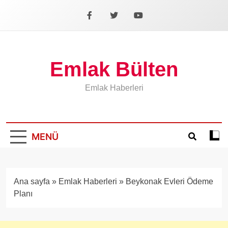
İçeriğe
geç
Facebook
X
YouTube
Emlak Bülten
Emlak Haberleri
MENÜ
Koyu
mod
aÃ§
veya
Ana sayfa
»
Emlak Haberleri
»
Beykonak Evleri Ödeme
kapa
Planı