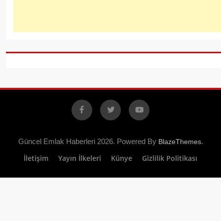
Facebook
X
YouTube
Güncel Emlak Haberleri 2026. Powered By
.
BlazeThemes
İletişim
Yayın İlkeleri
Künye
Gizlilik Politikası