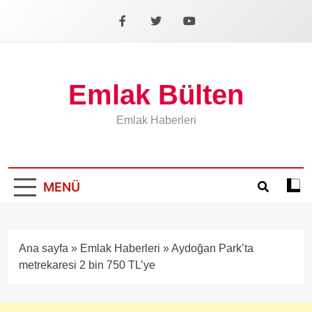
İçeriğe
geç
Facebook
X
YouTube
Emlak Bülten
Emlak Haberleri
MENÜ
Koyu
mod
aÃ§
veya
Ana sayfa
»
Emlak Haberleri
»
Aydoğan Park’ta
kapa
metrekaresi 2 bin 750 TL’ye