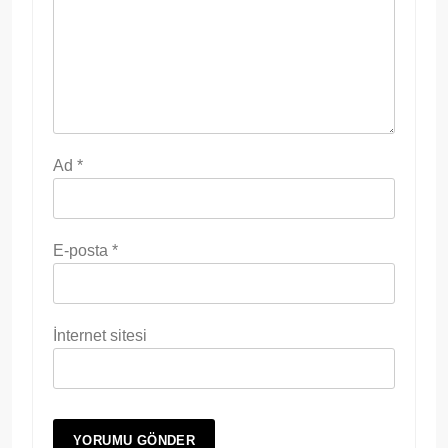
Ad
*
E-posta
*
İnternet sitesi