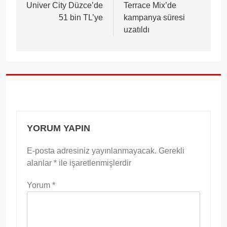
gezinmesi
Univer City Düzce’de
Terrace Mix’de
51 bin TL’ye
kampanya süresi
uzatıldı
YORUM YAPIN
E-posta adresiniz yayınlanmayacak.
Gerekli
alanlar
*
ile işaretlenmişlerdir
Yorum
*