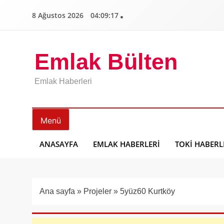
İçeriğe
8 Ağustos 2026
04:09:18
geç
Emlak Bülten
Emlak Haberleri
Menü
ANASAYFA
EMLAK HABERLERI
TOKI HABERL
Ana sayfa
»
Projeler
»
5yüz60 Kurtköy