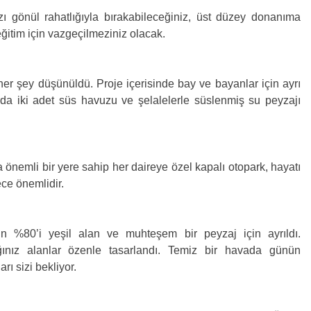
ı gönül rahatlığıyla bırakabileceğiniz, üst düzey donanıma
ğitim için vazgeçilmeziniz olacak.
r şey düşünüldü. Proje içerisinde bay ve bayanlar için ayrı
arda iki adet süs havuzu ve şelalelerle süslenmiş su peyzajı
önemli bir yere sahip her daireye özel kapalı otopark, hayatı
ece önemlidir.
 %80’i yeşil alan ve muhteşem bir peyzaj için ayrıldı.
ağınız alanlar özenle tasarlandı. Temiz bir havada günün
ı sizi bekliyor.