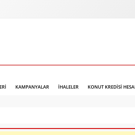
ERI
KAMPANYALAR
İHALELER
KONUT KREDISI HES