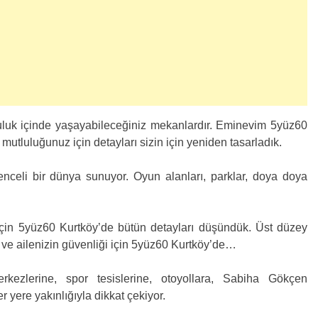
mutluluk içinde yaşayabileceğiniz mekanlardır. Eminevim 5yüz60
mutluluğunuz için detayları sizin için yeniden tasarladık.
nceli bir dünya sunuyor. Oyun alanları, parklar, doya doya
için 5yüz60 Kurtköy’de bütün detayları düşündük. Üst düzey
in ve ailenizin güvenliği için 5yüz60 Kurtköy’de…
rkezlerine, spor tesislerine, otoyollara, Sabiha Gökçen
r yere yakınlığıyla dikkat çekiyor.