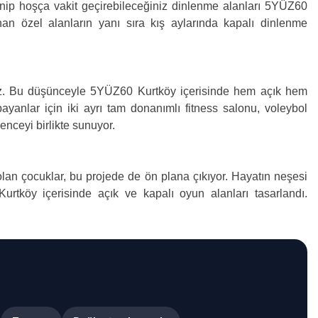
nlenip hoşça vakit geçirebileceğiniz dinlenme alanları 5YÜZ60
nan özel alanların yanı sıra kış aylarında kapalı dinlenme
oruz. Bu düşünceyle 5YÜZ60 Kurtköy içerisinde hem açık hem
yanlar için iki ayrı tam donanımlı fitness salonu, voleybol
enceyi birlikte sunuyor.
lan çocuklar, bu projede de ön plana çıkıyor. Hayatın neşesi
tköy içerisinde açık ve kapalı oyun alanları tasarlandı.