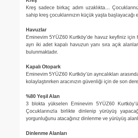
Kreş
Kreş sadece birkaç adım uzaklıkta… Çocuklarınız
sahip kreş çocuklarınızın küçük yaşta başlayacağı e
Havuzlar
Eminevim 5YÜZ60 Kurtköy’de havuz keyfiniz için he
ayrı iki adet kapalı havuzun yanı sıra açık alanl
bulunmaktadır.
Kapalı Otopark
Eminevim 5YÜZ60 Kurtköy’ün ayrıcalıkları arasında 
kolaylaştırırken aracınızın güvenliği için de son der
%80 Yeşil Alan
3 blokta yükselen Eminevim 5YÜZ60 Kurtköy’ün
Çocuklarınızla birlikte dinlenip yürüyüş yapac
yorgunluğunu atacağınız dinlenme ve yürüyüş alanlar
Dinlenme Alanları