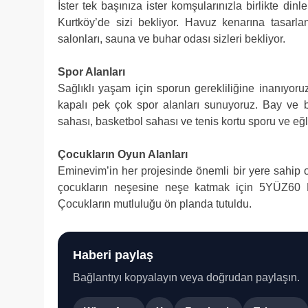
İster tek başınıza ister komşularınızla birlikte di
Kurtköy’de sizi bekliyor. Havuz kenarına tasarla
salonları, sauna ve buhar odası sizleri bekliyor.
Spor Alanları
Sağlıklı yaşam için sporun gerekliliğine inanıy
kapalı pek çok spor alanları sunuyoruz. Bay ve ba
sahası, basketbol sahası ve tenis kortu sporu ve eğl
Çocukların Oyun Alanları
Eminevim’in her projesinde önemli bir yere sahip o
çocukların neşesine neşe katmak için 5YÜZ60 Kur
Çocukların mutluluğu ön planda tutuldu.
Haberi paylaş
Bağlantıyı kopyalayın veya doğrudan paylaşın.