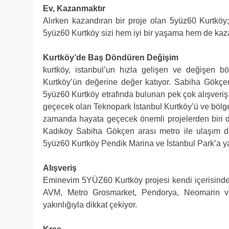
Ev, Kazanmaktır
Alırken kazandıran bir proje olan 5yüz60 Kurtköy; 
5yüz60 Kurtköy sizi hem iyi bir yaşama hem de kazan
Kurtköy’de Baş Döndüren Değişim
kurtköy, istanbul’un hızla gelişen ve değişen bö
Kurtköy’ün değerine değer katıyor. Sabiha Gökç
5yüz60 Kurtköy etrafında bulunan pek çok alışveriş
geçecek olan Teknopark İstanbul Kurtköy’ü ve bölged
zamanda hayata geçecek önemli projelerden biri 
Kadıköy Sabiha Gökçen arası metro ile ulaşım d
5yüz60 Kurtköy Pendik Marina ve İstanbul Park’a yak
Alışveriş
Eminevim 5YÜZ60 Kurtköy projesi kendi içerisinde
AVM, Metro Grosmarket, Pendorya, Neomarin ve
yakınlığıyla dikkat çekiyor.