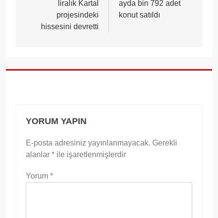
liralık Kartal
ayda bin 792 adet
projesindeki
konut satıldı
hissesini devretti
YORUM YAPIN
E-posta adresiniz yayınlanmayacak.
Gerekli
alanlar
*
ile işaretlenmişlerdir
Yorum
*