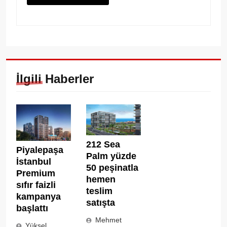
İlgili Haberler
212 Sea
Piyalepaşa
Palm yüzde
İstanbul
50 peşinatla
Premium
hemen
sıfır faizli
teslim
kampanya
satışta
başlattı
Mehmet
Yüksel