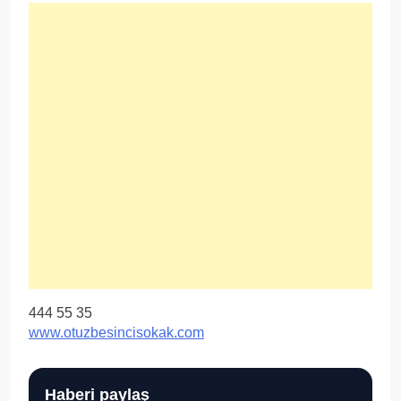
444 55 35
www.otuzbesincisokak.com
Haberi paylaş