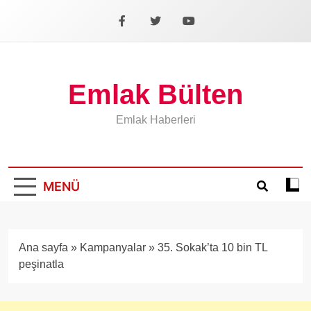
İçeriğe
geç
Facebook
X
YouTube
Emlak Bülten
Emlak Haberleri
MENÜ
Koyu
mod
aÃ§
veya
Ana sayfa
»
Kampanyalar
»
35. Sokak’ta 10 bin TL
kapa
peşinatla