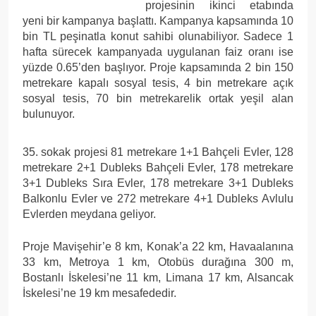
projesinin ikinci etabında
yeni bir kampanya başlattı. Kampanya kapsamında 10
bin TL peşinatla konut sahibi olunabiliyor. Sadece 1
hafta sürecek kampanyada uygulanan faiz oranı ise
yüzde 0.65’den başlıyor. Proje kapsamında 2 bin 150
metrekare kapalı sosyal tesis, 4 bin metrekare açık
sosyal tesis, 70 bin metrekarelik ortak yeşil alan
bulunuyor.
35. sokak projesi 81 metrekare 1+1 Bahçeli Evler, 128
metrekare 2+1 Dubleks Bahçeli Evler, 178 metrekare
3+1 Dubleks Sıra Evler, 178 metrekare 3+1 Dubleks
Balkonlu Evler ve 272 metrekare 4+1 Dubleks Avlulu
Evlerden meydana geliyor.
Proje Mavişehir’e 8 km, Konak’a 22 km, Havaalanına
33 km, Metroya 1 km, Otobüs durağına 300 m,
Bostanlı İskelesi’ne 11 km, Limana 17 km, Alsancak
İskelesi’ne 19 km mesafededir.