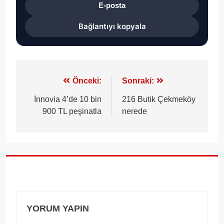
E-posta
Bağlantıyı kopyala
Yazı
Önceki:
Sonraki:
gezinmesi
İnnovia 4’de 10 bin
216 Butik Çekmeköy
900 TL peşinatla
nerede
YORUM YAPIN