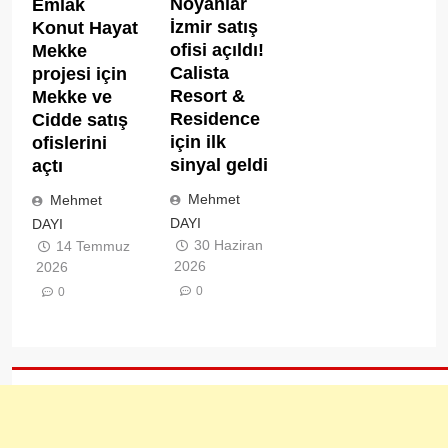
Noyanlar
Emlak
İzmir satış
Konut Hayat
ofisi açıldı!
Mekke
Calista
projesi için
Resort &
Mekke ve
Residence
Cidde satış
için ilk
ofislerini
sinyal geldi
açtı
Mehmet
Mehmet
DAYI
DAYI
30 Haziran
14 Temmuz
2026
2026
0
0