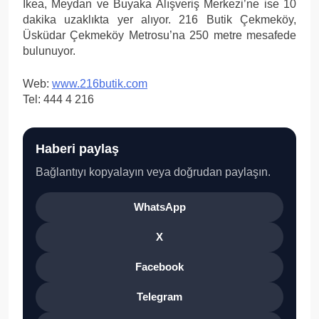
İkea, Meydan ve Buyaka Alışveriş Merkezi’ne ise 10
dakika uzaklıkta yer alıyor. 216 Butik Çekmeköy,
Üsküdar Çekmeköy Metrosu’na 250 metre mesafede
bulunuyor.
Web:
www.216butik.com
Tel: 444 4 216
Haberi paylaş
Bağlantıyı kopyalayın veya doğrudan paylaşın.
WhatsApp
X
Facebook
Telegram