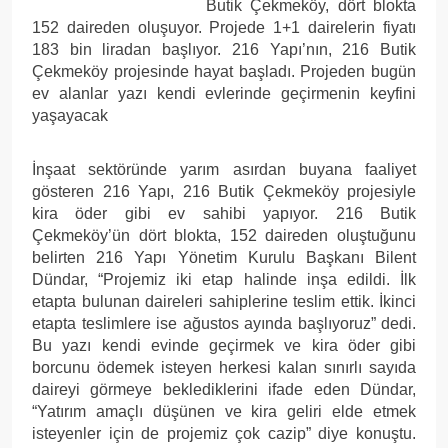
Butik Çekmeköy, dört blokta
152 daireden oluşuyor. Projede 1+1 dairelerin fiyatı
183 bin liradan başlıyor. 216 Yapı’nın, 216 Butik
Çekmeköy projesinde hayat başladı. Projeden bugün
ev alanlar yazı kendi evlerinde geçirmenin keyfini
yaşayacak
İnşaat sektöründe yarım asırdan buyana faaliyet
gösteren 216 Yapı, 216 Butik Çekmeköy projesiyle
kira öder gibi ev sahibi yapıyor. 216 Butik
Çekmeköy’ün dört blokta, 152 daireden oluştuğunu
belirten 216 Yapı Yönetim Kurulu Başkanı Bilent
Dündar, “Projemiz iki etap halinde inşa edildi. İlk
etapta bulunan daireleri sahiplerine teslim ettik. İkinci
etapta teslimlere ise ağustos ayında başlıyoruz” dedi.
Bu yazı kendi evinde geçirmek ve kira öder gibi
borcunu ödemek isteyen herkesi kalan sınırlı sayıda
daireyi görmeye beklediklerini ifade eden Dündar,
“Yatırım amaçlı düşünen ve kira geliri elde etmek
isteyenler için de projemiz çok cazip” diye konuştu.