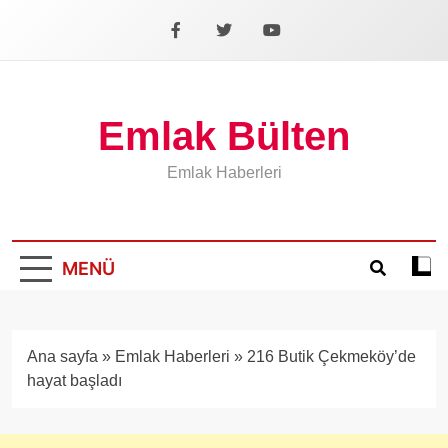
İçeriğe
geç
Facebook
X
YouTube
Emlak Bülten
Emlak Haberleri
MENÜ
Koyu
mod
aÃ§
veya
Ana sayfa
»
Emlak Haberleri
»
216 Butik Çekmeköy’de
kapa
hayat başladı