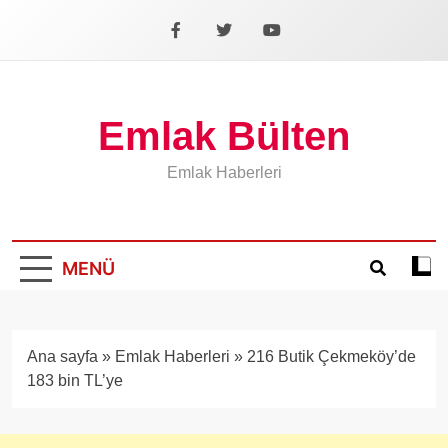
İçeriğe
geç
Facebook
X
YouTube
Emlak Bülten
Emlak Haberleri
MENÜ
Koyu
mod
aÃ§
veya
Ana sayfa
»
Emlak Haberleri
»
216 Butik Çekmeköy’de
kapa
183 bin TL’ye