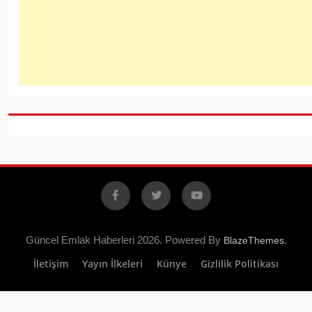
Facebook
X
YouTube
Güncel Emlak Haberleri 2026. Powered By
.
BlazeThemes
İletişim
Yayın İlkeleri
Künye
Gizlilik Politikası