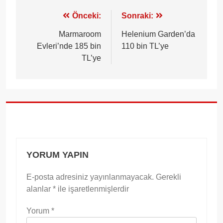
Yazı
Önceki:
Sonraki:
gezinmesi
Marmaroom
Helenium Garden’da
Evleri’nde 185 bin
110 bin TL’ye
TL’ye
YORUM YAPIN
E-posta adresiniz yayınlanmayacak.
Gerekli
alanlar
*
ile işaretlenmişlerdir
Yorum
*