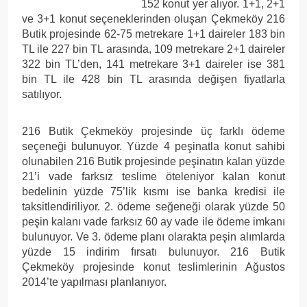
152 konut yer alıyor. 1+1, 2+1
ve 3+1 konut seçeneklerinden oluşan Çekmeköy 216
Butik projesinde 62-75 metrekare 1+1 daireler 183 bin
TL ile 227 bin TL arasında, 109 metrekare 2+1 daireler
322 bin TL’den, 141 metrekare 3+1 daireler ise 381
bin TL ile 428 bin TL arasında değişen fiyatlarla
satılıyor.
216 Butik Çekmeköy projesinde üç farklı ödeme
seçeneği bulunuyor. Yüzde 4 peşinatla konut sahibi
olunabilen 216 Butik projesinde peşinatın kalan yüzde
21’i vade farksız teslime öteleniyor kalan konut
bedelinin yüzde 75’lik kısmı ise banka kredisi ile
taksitlendiriliyor. 2. ödeme seğeneği olarak yüzde 50
peşin kalanı vade farksız 60 ay vade ile ödeme imkanı
bulunuyor. Ve 3. ödeme planı olarakta peşin alımlarda
yüzde 15 indirim fırsatı bulunuyor. 216 Butik
Çekmeköy projesinde konut teslimlerinin Ağustos
2014’te yapılması planlanıyor.