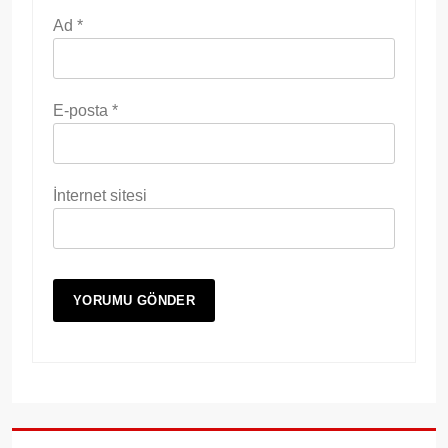
Ad
*
E-posta
*
İnternet sitesi