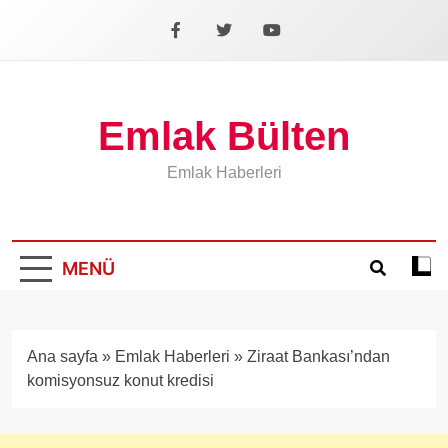
İçeriğe
geç
Facebook
X
YouTube
Emlak Bülten
Emlak Haberleri
MENÜ
Koyu
mod
aÃ§
veya
Ana sayfa
»
Emlak Haberleri
»
Ziraat Bankası’ndan
kapa
komisyonsuz konut kredisi