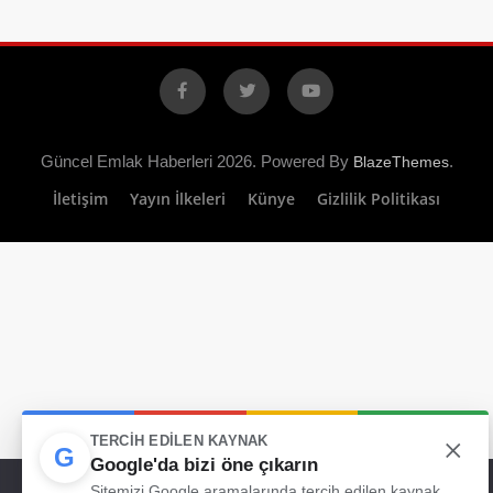
Facebook
X
YouTube
Güncel Emlak Haberleri 2026. Powered By
.
BlazeThemes
İletişim
Yayın İlkeleri
Künye
Gizlilik Politikası
×
TERCIH EDILEN KAYNAK
G
Google'da bizi öne çıkarın
Web sitemizde size en iyi deneyimi sunabilmemiz için çerezleri
Sitemizi Google aramalarında tercih edilen kaynak