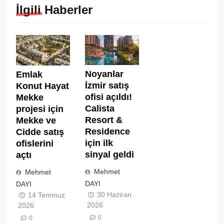
İlgili Haberler
Noyanlar
Emlak
İzmir satış
Konut Hayat
ofisi açıldı!
Mekke
Calista
projesi için
Resort &
Mekke ve
Residence
Cidde satış
için ilk
ofislerini
sinyal geldi
açtı
Mehmet
Mehmet
DAYI
DAYI
30 Haziran
14 Temmuz
2026
2026
0
0