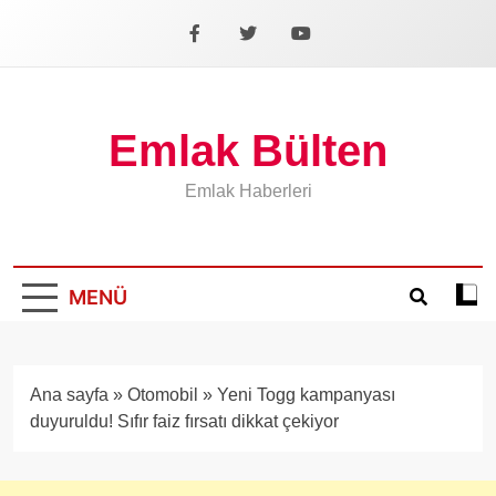
İçeriğe
geç
Facebook
X
YouTube
Emlak Bülten
Emlak Haberleri
MENÜ
Koyu
mod
aÃ§
veya
Ana sayfa
»
Otomobil
»
Yeni Togg kampanyası
kapa
duyuruldu! Sıfır faiz fırsatı dikkat çekiyor